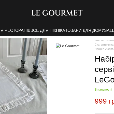
ЛЯ РЕСТОРАНІВ
ВСЕ ДЛЯ ПІКНІКА
ТОВАРИ ДЛЯ ДОМУ
SAL
Інтернет-мага
Скатертини на 
Набір із 2 сер
Набі
серв
LeGo
В наявності
999 г