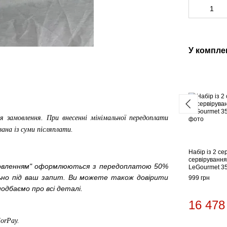
У компле
я замовлення. При внесенні мінімальної передоплати
вана із суми післяплати.
Набір із 2 се
сервірування
мовленням" оформлюються з передоплатою 50%
LeGourmet 35
льно під ваш запит. Ви можете також довірити
999 грн
одбаємо про всі деталі.
16 478
ForPay
.