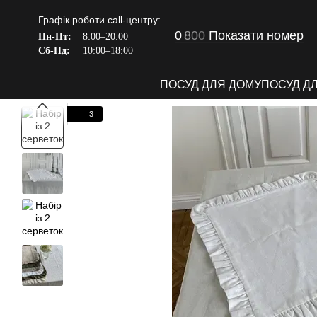
Перейти до основного контенту
Графік роботи call-центру:
0
8
0
0
Показати номер
Пн-Пт:
8:00–20:00
Сб-Нд:
10:00–18:00
ПОСУД ДЛЯ ДОМУ
ПОСУД Д
3