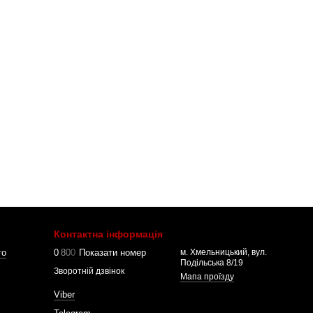
Контактна інформація
го
0
8
0
0
Показати номер
м. Хмельницький, вул.
Подільська 8/19
Зворотній дзвінок
Мапа проїзду
Viber