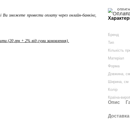
ОПЛАТА
3 плат
і Ви зможете провести оплату через онлайн-банкінг,
Характер
Бренд
ти (20 грн + 2% від суми замовлення).
Тип
Кількість пр
Матеріал
Форма
Довжина, с
Ширина, см
Колір
Країна-виро
Опис
Г
Доставка