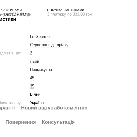
 ЧАСТИНАМИ
ПОКУПКА ЧАСТИНАМИ
ежу по 333.00 грн
3 платежу по 333.00 грн
истики
Le Gourmet
Серветка під тарілку
едметів, шт
2
Льон
Прямокутна
м
45
35
Білий
бник товару
Україна
арантії
Новий відгук або коментар
Повернення
Консультація