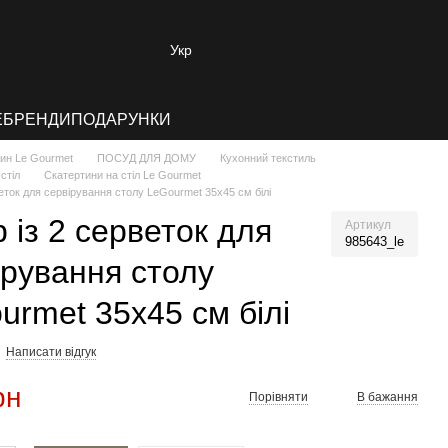
Укр
E
БРЕНДИ
ПОДАРУНКИ
зин Le Gourmet
ПОСУД ДЛЯ ДОМУ
Кухонний текстиль
стіл
Скатертини на стіл Le Gourmet
веток для сервірування столу LeGourmet 35x45 см білі
р із 2 серветок для
Артикул
985643_le
ірування столу
urmet 35x45 см білі
Написати відгук
рн
Порівняти
В бажання