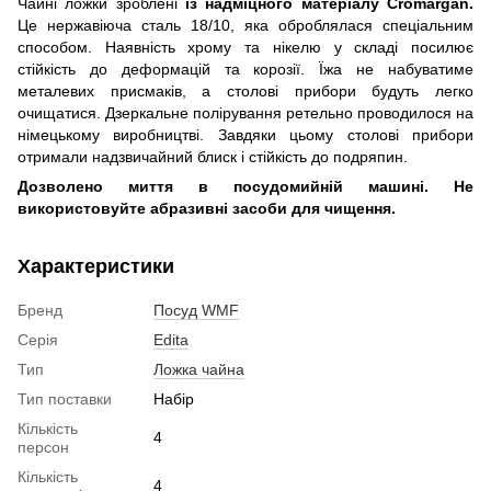
Чайні ложки зроблені
із надміцного матеріалу Cromargan.
Це нержавіюча сталь 18/10, яка оброблялася спеціальним
способом. Наявність хрому та нікелю у складі посилює
стійкість до деформацій та корозії. Їжа не набуватиме
металевих присмаків, а столові прибори будуть легко
очищатися. Дзеркальне полірування ретельно проводилося на
німецькому виробництві. Завдяки цьому столові прибори
отримали надзвичайний блиск і стійкість до подряпин.
Дозволено миття в посудомийній машині. Не
використовуйте абразивні засоби для чищення.
Характеристики
Бренд
Посуд WMF
Серія
Edita
Тип
Ложка чайна
Тип поставки
Набір
Кількість
4
персон
Кількість
4