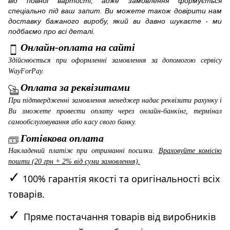
від повної вартості, адже замовлення формується
спеціально під ваш запит. Ви можете також довірити нам
доставку бажаного виробу, який ви давно шукаєте - ми
подбаємо про всі деталі.
Онлайн-оплата на сайті
Здійснюється при оформленні замовлення за допомогою сервісу
WayForPay
.
Оплата за реквізитами
При підтвердженні замовлення менеджер надає реквізити рахунку і
Ви зможете провести оплату через онлайн-банкінг, термінал
самообслуговування або касу свого банку.
Готівкова оплата
Накладений платіж при отриманні посилки.
Враховуйте комісію
пошти (20 грн + 2% від суми замовлення).
✓
100% гарантія якості та оригінальності всіх
товарів.
✓
Пряме постачання товарів від виробників