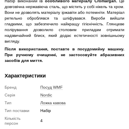
Набір виконаний
із особливого матеріалу Cromargan.
Це
довговічна нержавіюча сталь, що містить у собі нікель та хром.
Вони не дозволять матеріалу іржавіти або потемніти. Матеріал
ретельно оброблявся та шліфувався. Вироби вийшли
гладкими, що забезпечило найкращу гігієнічність. Глянцеве
полірування дозволило столовим приладам отримати
надзвичайний блиск, який додає естетичності зовнішньому
вигляду.
Після використання, поставте в посудомийну машину.
При ручному очищенні, не застосовуйте абразивних
засобів для миття.
Характеристики
Бренд
Посуд WMF
Серія
Nordic
Тип
Ложка кавова
Тип поставки
Набір
Кількість
4
персон