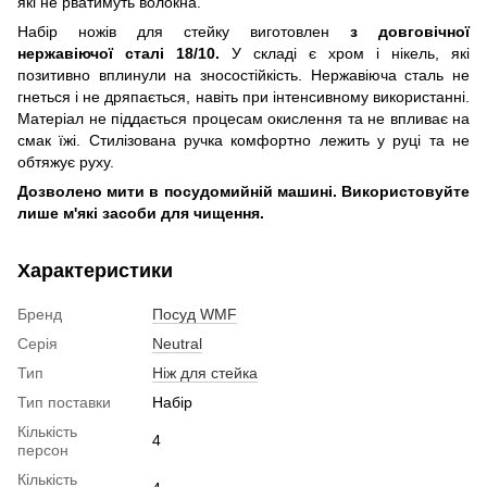
які не рватимуть волокна.
Набір ножів для стейку виготовлен
з довговічної
нержавіючої сталі 18/10.
У складі є хром і нікель, які
позитивно вплинули на зносостійкість. Нержавіюча сталь не
гнеться і не дряпається, навіть при інтенсивному використанні.
Матеріал не піддається процесам окислення та не впливає на
смак їжі. Стилізована ручка комфортно лежить у руці та не
обтяжує руху.
Дозволено мити в посудомийній машині. Використовуйте
лише м'які засоби для чищення.
Характеристики
Бренд
Посуд WMF
Серія
Neutral
Тип
Ніж для стейка
Тип поставки
Набір
Кількість
4
персон
Кількість