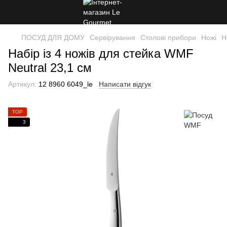
ПОСУД ДЛЯ ДОМУ
Сервірування
Столові прибори
Ножі
Н
Набір із 4 ножів для стейка WMF
Neutral 23,1 см
Артикул:
12 8960 6049_le
Написати відгук
TOP
3