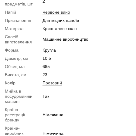
2
предметів, шт
Напій
Червоне вино
Призначення
Для міцних напоїв
Матеріал
Кришталеве скло
Спосіб
Машинне виробництво
виготовлення
Форма
Кругла
Діаметр, см
10,5
Об'єм, мл
685
Висота, см
23
Колір
Прозорий
Мийка в
посудомийній
Так
машині
Країна
реєстрації
Німеччина
бренду
Країна-
виробник
Німеччина