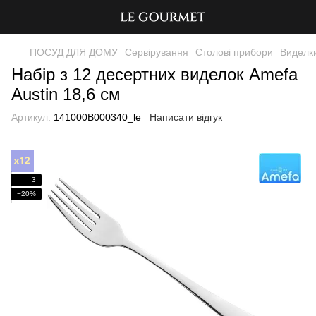
ПОСУД ДЛЯ ДОМУ
Сервірування
Столові прибори
Виделк
Набір з 12 десертних виделок Amefa
Austin 18,6 см
Артикул:
141000B000340_le
Написати відгук
3
−20%