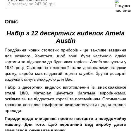
3 платежу по 247.00 грн
Опис
Набір з 12 десертних виделок Amefa
Austin
Придбання нових столових приборів - це важливе завдання
для кожного. Хочеться, щоб вони були частиною однієї
картини та підходили до будь-яких тарілок. Amefa заснували у
1931 році. Сьогодні їх технології стали досконалими, завдяки
цьому, вироби мають довгий термін служби. Зручні десертні
виделки стануть знахідкою для Вас.
Набір з десертних виделок виготовлений
із високоякісної
сталі 18/0.
Матеріал цінується багатьма виробниками,
оскільки він не піддається корозії та потемнінням. Оптимальна
товщина дозволяє комфортно використовувати щодня столові
прилади.
Поради щодо очищення: просто поставте в посудомийну
машину. Для того, щоб первинний вид виробу довго
зберігався, очищайте вручну.