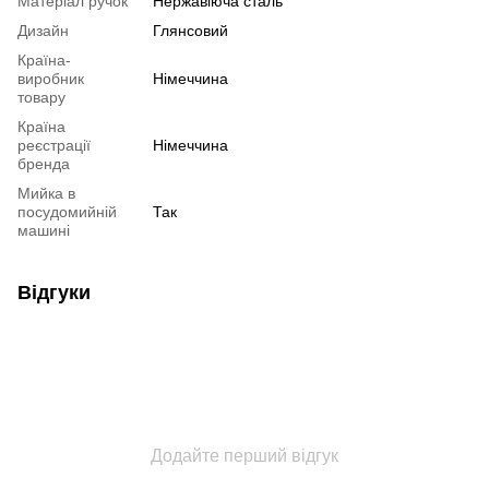
Матеріал ручок
Нержавіюча сталь
Дизайн
Глянсовий
Країна-
виробник
Німеччина
товару
Країна
реєстрації
Німеччина
бренда
Мийка в
посудомийній
Так
машині
Відгуки
Додайте перший відгук