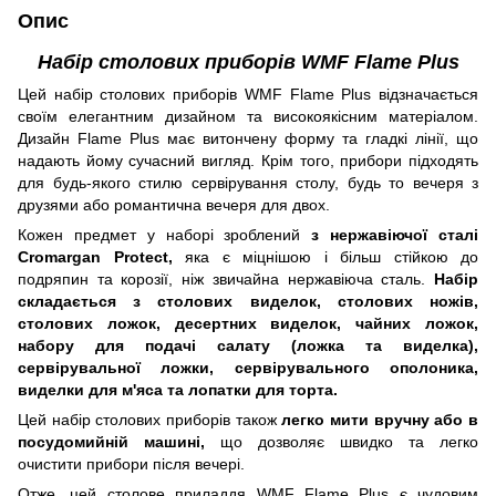
Опис
Набір столових приборів WMF Flame Plus
Цей набір столових приборів WMF Flame Plus відзначається
своїм елегантним дизайном та високоякісним матеріалом.
Дизайн Flame Plus має витончену форму та гладкі лінії, що
надають йому сучасний вигляд. Крім того, прибори підходять
для будь-якого стилю сервірування столу, будь то вечеря з
друзями або романтична вечеря для двох.
Кожен предмет у наборі зроблений
з нержавіючої сталі
Cromargan Protect,
яка є міцнішою і більш стійкою до
подряпин та корозії, ніж звичайна нержавіюча сталь.
Набір
складається з столових виделок, столових ножів,
столових ложок, десертних виделок, чайних ложок,
набору для подачі салату (ложка та виделка),
сервірувальної ложки, сервірувального ополоника,
виделки для м'яса та лопатки для торта.
Цей набір столових приборів також
легко мити вручну або в
посудомийній машині,
що дозволяє швидко та легко
очистити прибори після вечері.
Отже, цей столове приладдя WMF Flame Plus є чудовим