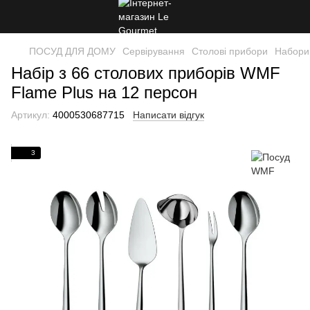
ПОСУД ДЛЯ ДОМУ
Сервірування
Столові прибори
Набори
Набір з 66 столових приборів WMF
Flame Plus на 12 персон
Артикул:
4000530687715
Написати відгук
3