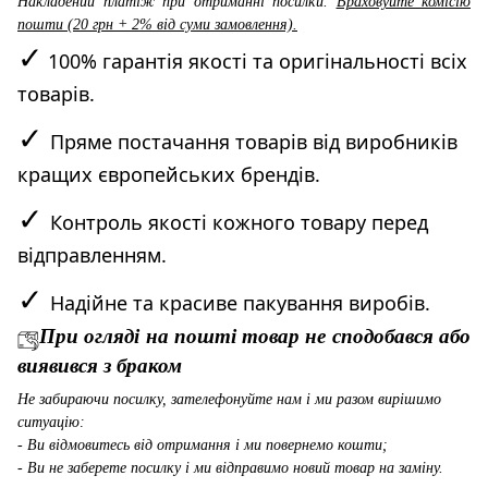
Накладений платіж при отриманні посилки.
Враховуйте комісію
пошти (20 грн + 2% від суми замовлення).
✓
100% гарантія якості та оригінальності всіх
товарів.
✓
Пряме постачання товарів від виробників
кращих європейських брендів.
✓
Контроль якості кожного товару перед
відправленням.
✓
Надійне та красиве пакування виробів.
При огляді на пошті товар не сподобався або
виявився з браком
Не забираючи посилку, зателефонуйте нам і ми разом вирішимо
ситуацію:
- Ви відмовитесь від отримання і ми повернемо кошти;
- Ви не заберете посилку і ми відправимо новий товар на заміну.