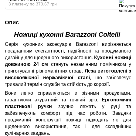
3 платежу по 379.67 грн
Опис
Ножиці кухонні Barazzoni Сoltelli
Серія кухонних аксесуарів Barazzoni вирізняється
поєднанням елегантності, надійності та продуманого
дизайну для щоденного використання.
Кухонні ножиці
довжиною 24 см
стануть незамінним помічником у
приготуванні різноманітних страв.
Леза виготовлені з
високоякісної нержавіючої сталі,
що забезпечує
тривалий термін служби та стійкість до корозії.
Вони легко справляються з різними продуктами,
гарантуючи акуратний та точний зріз.
Ергономічні
пластикові ручки
зручно лежать у руці та
забезпечують комфорт під час роботи. Завдяки
продуманій конструкції ножиці підходять як для
щоденного використання, так і для складніших
кулінарних завдань.