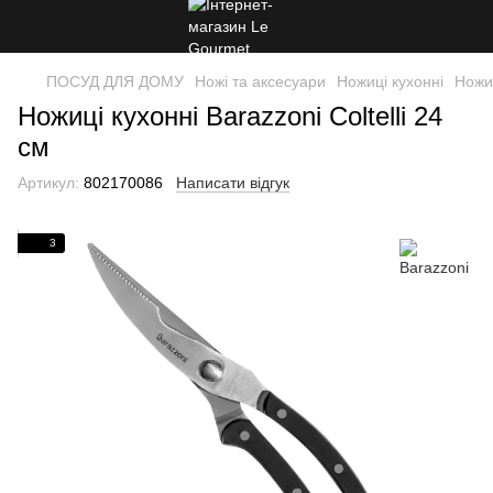
ПОСУД ДЛЯ ДОМУ
Ножі та аксесуари
Ножиці кухонні
Ножиц
Ножиці кухонні Barazzoni Сoltelli 24
см
Артикул:
802170086
Написати відгук
3