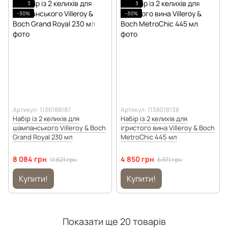
3
3
−30%
−30%
Артикул: 1136188187
Артикул: 1138018138
Набір із 2 келихів для
Набір із 2 келихів для
шампанського Villeroy & Boch
ігристого вина Villeroy & Boch
Grand Royal 230 мл
MetroChic 445 мл
8 084 грн
4 850 грн
11 621 грн
6 971 грн
Купити!
Купити!
Показати ще 20 товарів