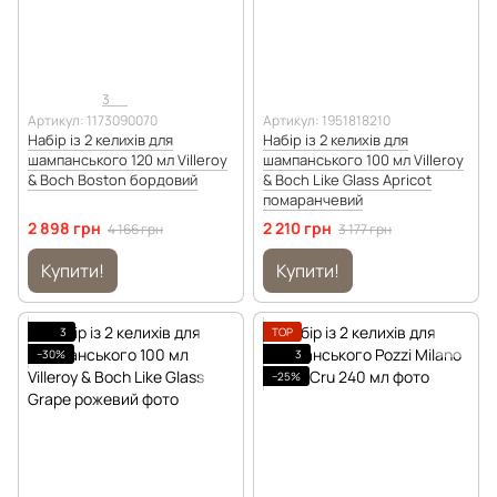
3
Артикул: 1173090070
Артикул: 1951818210
Набір із 2 келихів для
Набір із 2 келихів для
шампанського 120 мл Villeroy
шампанського 100 мл Villeroy
& Boch Boston бордовий
& Boch Like Glass Apricot
помаранчевий
2 898 грн
2 210 грн
4 166 грн
3 177 грн
Купити!
Купити!
3
TOP
−30%
3
−25%