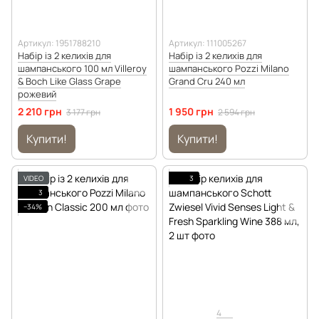
Артикул: 1951788210
Артикул: 111005267
Набір із 2 келихів для
Набір із 2 келихів для
шампанського 100 мл Villeroy
шампанського Pozzi Milano
& Boch Like Glass Grape
Grand Cru 240 мл
рожевий
2 210 грн
1 950 грн
3 177 грн
2 594 грн
Купити!
Купити!
VIDEO
3
3
−34%
4