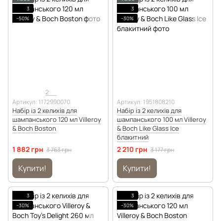
3
3
−50%
−30%
2
Артикул: 1172990070
Артикул: 1951808210
Набір із 2 келихів для
Набір із 2 келихів для
шампанського 120 мл Villeroy
шампанського 100 мл Villeroy
& Boch Boston
& Boch Like Glass Ice
блакитний
1 882 грн
2 210 грн
3 763 грн
3 177 грн
Купити!
Купити!
3
3
−30%
−30%