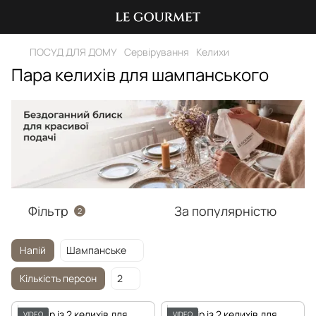
ПОСУД ДЛЯ ДОМУ
Сервірування
Келихи
Пара келихів для шампанського
Фільтр
За популярністю
2
Напій
Шампанське
Кількість персон
2
VIDEO
VIDEO