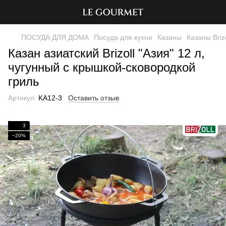
ПОСУДА ДЛЯ ДОМА
Посуда для кухни
Казаны
Казаны Brizo
Казан азиатский Brizoll "Азия" 12 л,
чугунный с крышкой-сковородкой
гриль
Артикул:
KA12-3
Оставить отзыв
3
−20%