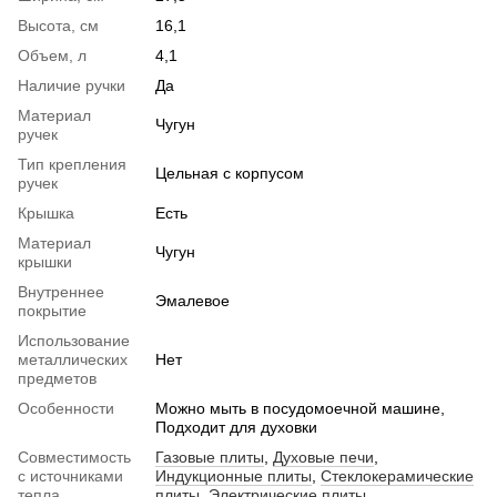
Высота, см
16,1
Объем, л
4,1
Наличие ручки
Да
Материал
Чугун
ручек
Тип крепления
Цельная с корпусом
ручек
Крышка
Есть
Материал
Чугун
крышки
Внутреннее
Эмалевое
покрытие
Использование
металлических
Нет
предметов
Особенности
Можно мыть в посудомоечной машине,
Подходит для духовки
Совместимость
Газовые плиты
,
Духовые печи
,
с источниками
Индукционные плиты
,
Стеклокерамические
тепла
плиты
,
Электрические плиты