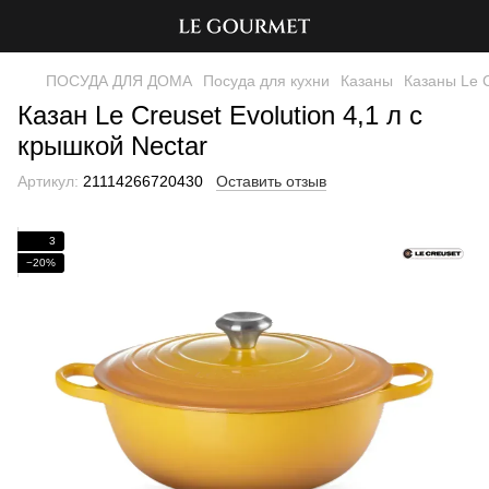
ПОСУДА ДЛЯ ДОМА
Посуда для кухни
Казаны
Казаны Le 
Казан Le Creuset Evolution 4,1 л с
крышкой Nectar
Артикул:
21114266720430
Оставить отзыв
3
−20%