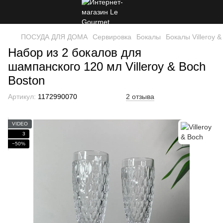
ПОСУДА ДЛЯ ДОМА
Сервировка
Бокалы
Бокалы Villeroy &
Набор из 2 бокалов для
шампанского 120 мл Villeroy & Boch
Boston
Артикул:
1172990070
2 отзыва
VIDEO
3
−50%