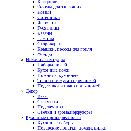
Кастрюли
Формы для запекания
Ковши
Сотейники
Жаровни
Гусятницы
Казаны
Тажины
Скороварки
Крышки, прессы для гриля
Фондю
Ножи и аксессуары
Наборы ножей
Кухонные ножи
Ножницы кухонные
Точилки и мусаты для ножей
Подставки и планки для ножей
Декор
Вазы
Статуэтки
Подсвечники
Свечки и аромадиффузоры
Кухонные принадлежности
Кухонные наборы
Поварские лопатки, ложки, вилки