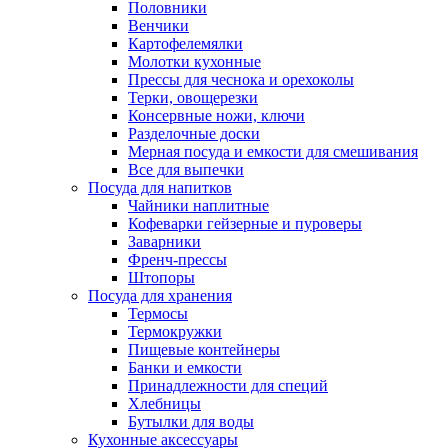
Половники
Венчики
Картофелемялки
Молотки кухонные
Прессы для чеснока и орехоколы
Терки, овощерезки
Консервные ножи, ключи
Разделочные доски
Мерная посуда и емкости для смешивания
Все для выпечки
Посуда для напитков
Чайники наплитные
Кофеварки гейзерные и пуроверы
Заварники
Френч-прессы
Штопоры
Посуда для хранения
Термосы
Термокружки
Пищевые контейнеры
Банки и емкости
Принадлежности для специй
Хлебницы
Бутылки для воды
Кухонные аксессуары