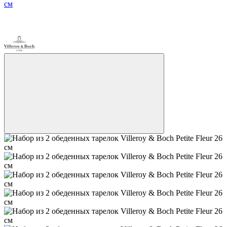
Video
3
−39%