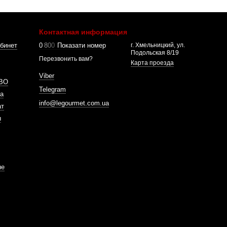
Контактная информация
бинет
0
8
0
0
Показати номер
г. Хмельницкий, ул.
Подольская 8/19
Перезвонить вам?
Карта проезда
Viber
ВО
Telegram
а
info@legourmet.com.ua
ат
ы
не