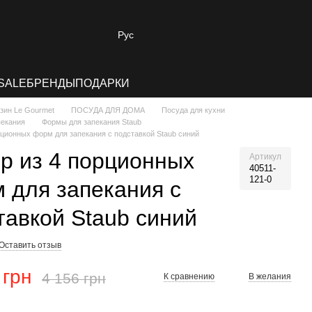
Рус
SALE
БРЕНДЫ
ПОДАРКИ
зин Le Gourmet
ПОСУДА ДЛЯ ДОМА
Посуда для кухни
пекания
Формы для запекания Staub
рционных форм для запекания с подставкой Staub синий
р из 4 порционных
Артикул
40511-
121-0
 для запекания с
тавкой Staub синий
Оставить отзыв
 грн
4 156 грн
К сравнению
В желания