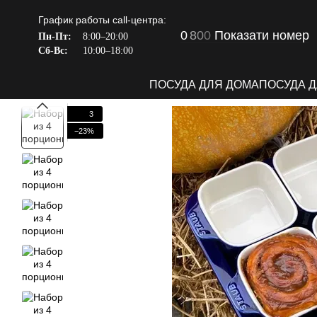
Перейти к основному контенту
График работы call-центра:
0
8
0
0
Показати номер
Пн-Пт:
8:00–20:00
Сб-Вс:
10:00–18:00
ПОСУДА ДЛЯ ДОМА
ПОСУДА 
3
−23%