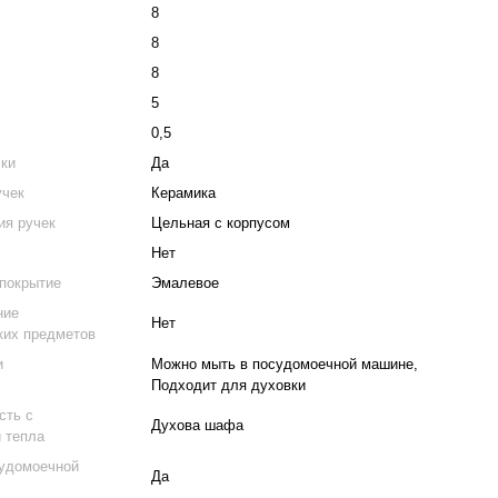
м
8
8
8
5
0,5
чки
Да
учек
Керамика
ия ручек
Цельная с корпусом
Нет
 покрытие
Эмалевое
ние
Нет
ких предметов
и
Можно мыть в посудомоечной машине,
Подходит для духовки
сть с
Духова шафа
 тепла
судомоечной
Да