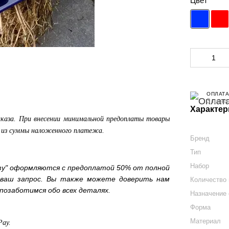
Цвет
ОПЛАТА
3 плат
Характер
аказа. При внесении минимальной предоплаты товары
а из суммы наложенного платежа.
Бренд
Тип
Набор
зу" оформляются с предоплатой 50% от полной
 ваш запрос. Вы также можете доверить нам
Количество 
позаботимся обо всех деталях.
Назначение
Форма
Материал
Pay.