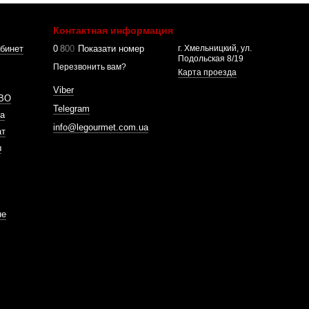
Контактная информация
бинет
0
8
0
0
Показати номер
г. Хмельницкий, ул.
Подольская 8/19
Перезвонить вам?
Карта проезда
Viber
ВО
Telegram
а
info@legourmet.com.ua
ат
ы
не