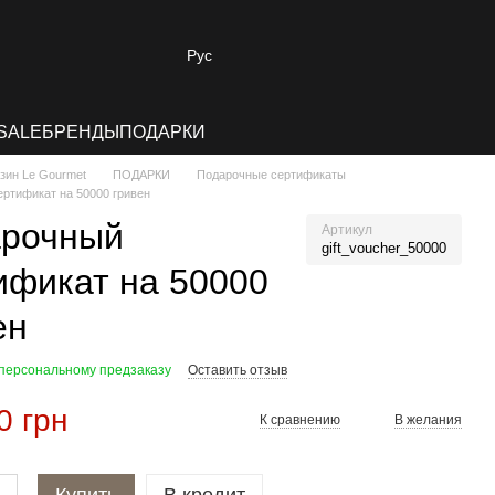
Рус
SALE
БРЕНДЫ
ПОДАРКИ
зин Le Gourmet
ПОДАРКИ
Подарочные сертификаты
ртификат на 50000 гривен
рочный
Артикул
gift_voucher_50000
ификат на 50000
ен
 персональному предзаказу
Оставить отзыв
0 грн
К сравнению
В желания