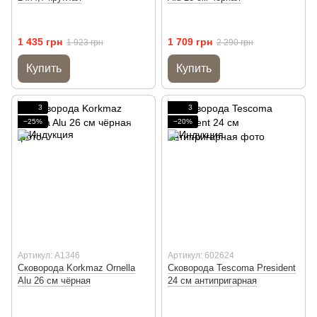
1 435 грн
1 709 грн
1 923 грн
2 290 грн
Купить
Купить
3
3
−25%
−20%
Артикул: A1346
Артикул: 602624
Сковорода Korkmaz Ornella
Сковорода Tescoma President
Alu 26 см чёрная
24 см антипригарная