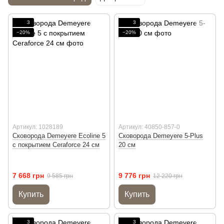
3
3
−20%
−20%
Артикул: 1028189
Артикул: 40850-857-0
Сковорода Demeyere Ecoline 5
Сковорода Demeyere 5-Plus
с покрытием Ceraforce 24 см
20 см
7 668 грн
9 776 грн
9 585 грн
12 220 грн
Купить
Купить
3
3