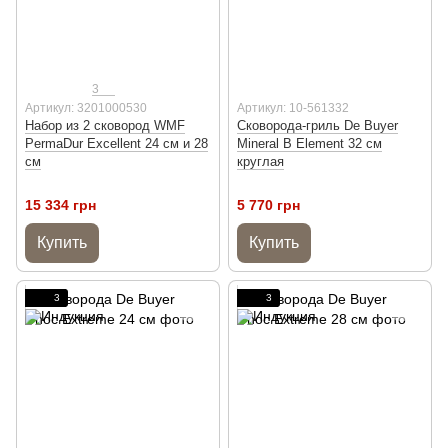
3
Артикул: 3201000530
Артикул: 10-561332
Набор из 2 сковород WMF
Сковорода-гриль De Buyer
PermaDur Excellent 24 см и 28
Mineral B Element 32 см
см
круглая
15 334 грн
5 770 грн
Купить
Купить
3
3