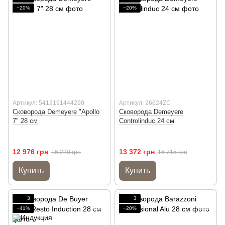
−20%
−20%
Артикул: 5412191444290
Артикул: 26624ZC
Сковорода Demeyere "Apollo
Сковорода Demeyere
7" 28 см
Controlinduc 24 см
12 976 грн
13 372 грн
16 220 грн
16 715 грн
Купить
Купить
3
3
−41%
−20%