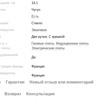
ышкой, см
14,1
учек
Чугун
Есть
рышки
Стекло
 покрытие
Эмалевое
и
Две ручки, С кришкой
сть с
Газовые плиты
,
Индукционные плиты
,
 тепла
Электрические плиты
судомоечной
Да
страции бренда
Франция
изводитель
Франция
е
Гарантии
Новый отзыв или комментарий
Возврат
Консультация