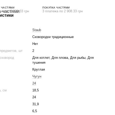
 ЧАСТЯМИ
ПОКУПКА ЧАСТЯМИ
ежа по 2 908.33 грн
3 платежа по 2 908.33 грн
истики
Staub
Сковородки традиционные
Нет
предметов, шт
2
 сковород
Для котлет, Для плова, Для рыбы, Для
тушения
Круглая
Чугун
м
24
, см
18,5
24
31,9
6,5