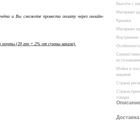
Высота с кр
Материал р
чёта и Вы сможете провести оплату через онлайн-
Крышка
Материал к
Внутреннее
почты (20 грн + 2% от суммы заказа).
Особенност
Совместимо
источниками
Мойка в по
машине
Страна реги
Страна-про
товара
Описани
Доставка