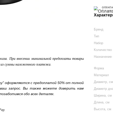
ОПЛАТА
3 плат
Характер
Бренд
Тип
Набор
Количество 
Назначение
аказа. При внесении минимальной предоплаты товары
а из суммы наложенного платежа.
Форма
Материал
Диаметр, с
зу" оформляются с предоплатой 50% от полной
 ваш запрос. Вы также можете доверить нам
Диаметр дна
позаботимся обо всех деталях.
Ширина, см
Длина, см
Высота, см
Pay.