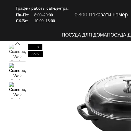
Перейти к основному контенту
График работы call-центра:
0
8
0
0
Показати номер
Пн-Пт:
8:00–20:00
Сб-Вс:
10:00–18:00
ПОСУДА ДЛЯ ДОМА
ПОСУДА 
3
−25%