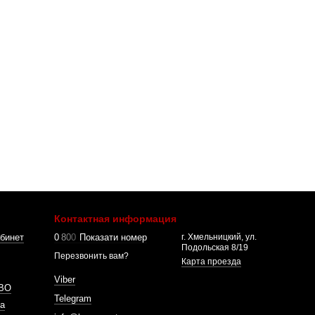
Контактная информация
бинет
0
8
0
0
Показати номер
г. Хмельницкий, ул.
Подольская 8/19
Перезвонить вам?
Карта проезда
Viber
ВО
Telegram
а