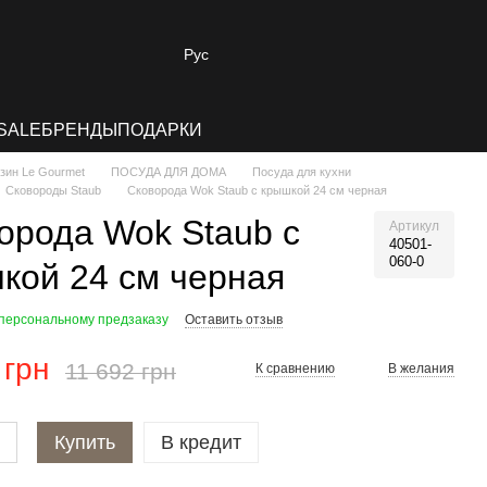
Рус
SALE
БРЕНДЫ
ПОДАРКИ
зин Le Gourmet
ПОСУДА ДЛЯ ДОМА
Посуда для кухни
Сковороды Staub
Сковорода Wok Staub с крышкой 24 см черная
орода Wok Staub с
Артикул
40501-
060-0
кой 24 см черная
 персональному предзаказу
Оставить отзыв
 грн
11 692 грн
К сравнению
В желания
Купить
В кредит