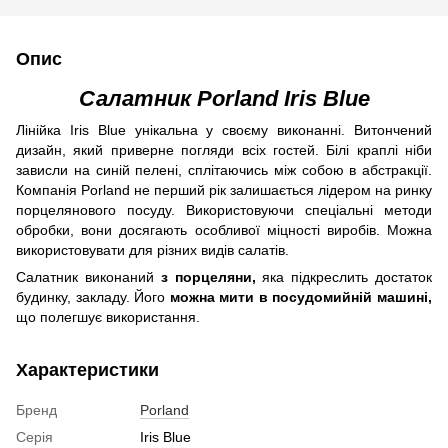
Опис
Салатник Porland Iris Blue
Лінійка Iris Blue унікальна у своєму виконанні. Витончений
дизайн, який приверне погляди всіх гостей. Білі краплі ніби
зависли на синій пелені, сплітаючись між собою в абстракції.
Компанія Porland не перший рік залишається лідером на ринку
порцелянового посуду. Використовуючи спеціальні методи
обробки, вони досягають особливої ​​міцності виробів. Можна
використовувати для різних видів салатів.
Салатник виконаний
з порцеляни,
яка підкреслить достаток
будинку, закладу. Його
можна мити в посудомийній машині,
що полегшує використання.
Характеристики
Бренд
Porland
Серія
Iris Blue