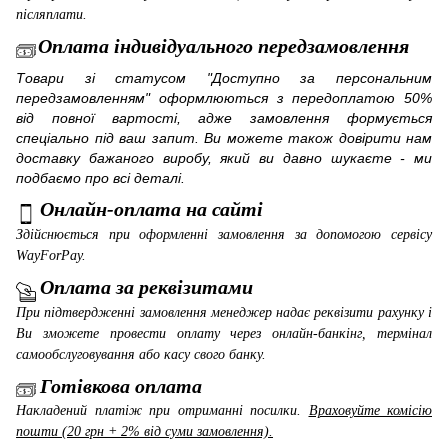
післяплати.
Оплата індивідуального передзамовлення
Товари зі статусом "Доступно за персональним
передзамовленням" оформлюються з передоплатою 50%
від повної вартості, адже замовлення формується
спеціально під ваш запит. Ви можете також довірити нам
доставку бажаного виробу, який ви давно шукаєте - ми
подбаємо про всі деталі.
Онлайн-оплата на сайті
Здійснюється при оформленні замовлення за допомогою сервісу
WayForPay
.
Оплата за реквізитами
При підтвердженні замовлення менеджер надає реквізити рахунку і
Ви зможете провести оплату через онлайн-банкінг, термінал
самообслуговування або касу свого банку.
Готівкова оплата
Накладений платіж при отриманні посилки.
Враховуйте комісію
пошти (20 грн + 2% від суми замовлення).