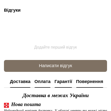
Відгуки
Додайте перший відгук
Написати відгук
Доставка
Оплата
Гарантії
Повернення
К
Доставка в межах України
Нова пошта
Найшвидший варіант доставки. У обласні центри та великі міста