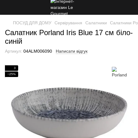
ПОСУД ДЛЯ ДОМУ
Сервірування
Салатники
Салатники Po
Салатник Porland Iris Blue 17 см біло-
синій
Артикул:
04ALM006090
Написати відгук
3
−25%