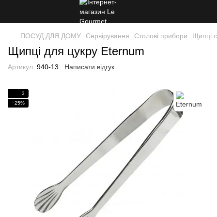
ПОСУД ДЛЯ ДОМУ
Сервірування
Столові прибори
Щипці с
Щипці для цукру Eternum
Артикул:
940-13
Написати відгук
3
−25%