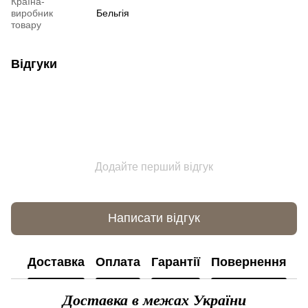
Країна-
виробник
Бельгія
товару
Відгуки
Додайте перший відгук
Написати відгук
Доставка
Оплата
Гарантії
Повернення
К
Доставка в межах України