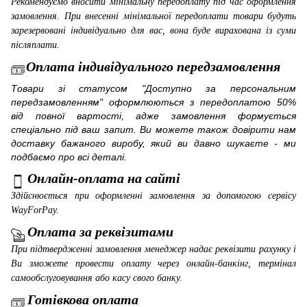
Рекомендуємо вносити мінімальну передоплату під час оформлення
замовлення. При внесенні мінімальної передоплати товари будуть
зарезервовані індивідуально для вас, вона буде вирахована із суми
післяплати.
Оплата індивідуального передзамовлення
Товари зі статусом "Доступно за персональним
передзамовленням" оформлюються з передоплатою 50%
від повної вартості, адже замовлення формується
спеціально під ваш запит. Ви можете також довірити нам
доставку бажаного виробу, який ви давно шукаєте - ми
подбаємо про всі деталі.
Онлайн-оплата на сайті
Здійснюється при оформленні замовлення за допомогою сервісу
WayForPay
.
Оплата за реквізитами
При підтвердженні замовлення менеджер надає реквізити рахунку і
Ви зможете провести оплату через онлайн-банкінг, термінал
самообслуговування або касу свого банку.
Готівкова оплата