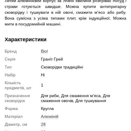
Литий алюмінієвий корпус за лічені хвилини розігріває посуд і
страви готуються швидше. Можна купити антипригарну
сковорідку і тушкувати в ній овочі, смажити м'ясо або рибу.
Вона сумісна з усіма типами плит, крім індукційної. Можна
мити в посудомийній машині.
Характеристики
Бренд
Biol
Серія
Граніт Грей
Тип
Сковорідки традиційні
Набір
Ні
Кількість
1
предметів, шт
Призначення
Для риби, Для смаження м'яса, Для
сковорідок
смаження овочів, Для тушкування
Форма
Кругла
Матеріал
Алюміній
Діаметр, см
28