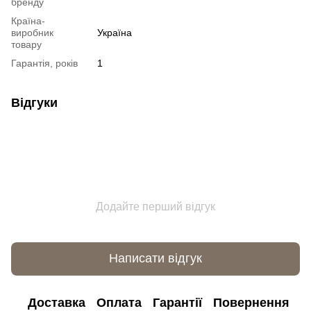
бренду
Країна-
виробник
Україна
товару
Гарантія, років
1
Відгуки
Додайте перший відгук
Написати відгук
Доставка
Оплата
Гарантії
Повернення
К