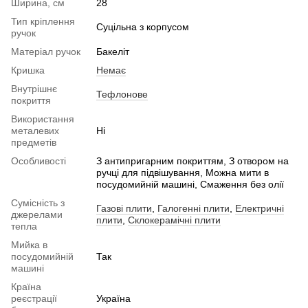
Ширина, см
28
Тип кріплення
Суцільна з корпусом
ручок
Матеріал ручок
Бакеліт
Кришка
Немає
Внутрішнє
Тефлонове
покриття
Використання
металевих
Ні
предметів
Особливості
З антипригарним покриттям, З отвором на
ручці для підвішування, Можна мити в
посудомийній машині, Смаження без олії
Сумісність з
Газові плити
,
Галогенні плити
,
Електричні
джерелами
плити
,
Склокерамічні плити
тепла
Мийка в
посудомийній
Так
машині
Країна
реєстрації
Україна