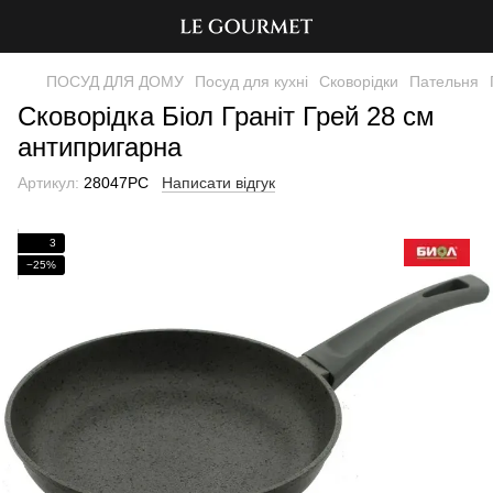
ПОСУД ДЛЯ ДОМУ
Посуд для кухні
Сковорідки
Пательня
Сковорідка Біол Граніт Грей 28 см
антипригарна
Артикул:
28047РC
Написати відгук
3
−25%