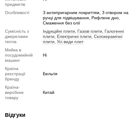
предметів
Особливості
З антипригарним покриттям, З отвором на
ручці для підвішування, Рифлене дно,
Смаження без олії
Сумісність з
Індукційні плити
,
Газові плити
,
Галогенні
джерелами
плити
,
Електричні плити
,
Склокерамічні
тепла
плити
,
Усі види плит
Мийка в
посудомийній
Ні
машині
Країна
реєстрації
Бельгія
бренду
Країна-
виробник
Китай
товару
Відгуки