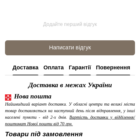
Додайте перший відгук
Написати відгук
Доставка
Оплата
Гарантії
Повернення
К
Доставка в межах України
Нова пошта
Найшвидший варіант доставки. У обласні центри та великі міста
товар доставляється на наступний день після відправлення, у інші
населені пункти - від 2-х днів.
Вартість доставки у відділення/
поштомат Нової пошти від 70 грн.
Товари під замовлення