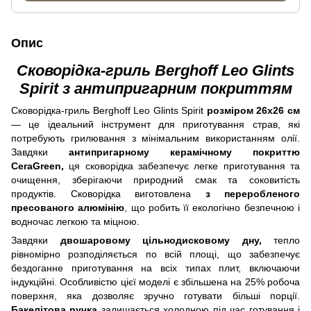
Опис
Сковорідка-гриль Berghoff Leo Glints
Spirit з антипригарним покриттям
Сковорідка-гриль Berghoff Leo Glints Spirit
розміром 26х26 см
— це ідеальний інструмент для приготування страв, які
потребують грилювання з мінімальним використанням олії.
Завдяки
антипригарному керамічному покриттю
CeraGreen,
ця сковорідка забезпечує легке приготування та
очищення, зберігаючи природний смак та соковитість
продуктів. Сковорідка виготовлена
з переробленого
пресованого алюмінію
, що робить її екологічно безпечною і
водночас легкою та міцною.
Завдяки
двошаровому цільнодисковому дну,
тепло
рівномірно розподіляється по всій площі, що забезпечує
бездоганне приготування на всіх типах плит, включаючи
індукційні. Особливістю цієї моделі є збільшена на 25% робоча
поверхня, яка дозволяє зручно готувати більші порції.
Бакелітова ручка
залишається холодною під час готування і