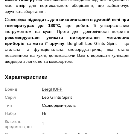
має отвір для вертикального зберігання, що забезпечує
зручність зберігання.
Сковорідка
підходить для використання в духовій печі при
температурах до 180°C,
що робить її універсальним
інструментом на кухні. Проте для довговічності покриття
рекомендується уникати використання металевих
приборів та мити її вручну
. Berghoff Leo Glints Spirit — це
стильна та функціональна сковорідка-гриль, яка стане
незамінною на кухні, допомагаючи Вам створювати кулінарні
шедеври з легкістю та комфортом.
Характеристики
Бренд
BergHOFF
Серія
Leo Glints Spirit
Тип
Сковорідки-гриль
Набір
Ні
Кількість
1
предметів, шт