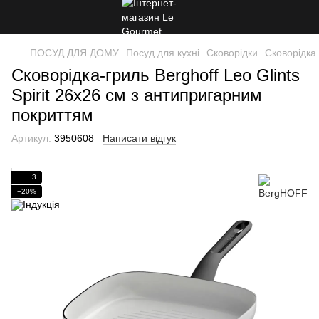
ПОСУД ДЛЯ ДОМУ
Посуд для кухні
Сковорідки
Сковорідка
Сковорідка-гриль Berghoff Leo Glints
Spirit 26х26 см з антипригарним
покриттям
Артикул:
3950608
Написати відгук
3
−20%