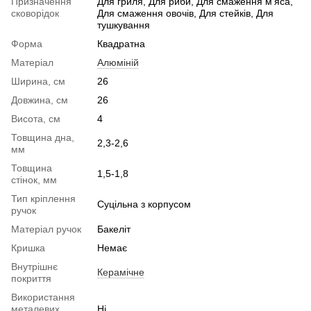
Призначення
Для гриля, Для риби, Для смаження м'яса,
сковорідок
Для смаження овочів, Для стейків, Для
тушкування
Форма
Квадратна
Матеріал
Алюміній
Ширина, см
26
Довжина, см
26
Висота, см
4
Товщина дна,
2,3-2,6
мм
Товщина
1,5-1,8
стінок, мм
Тип кріплення
Суцільна з корпусом
ручок
Матеріал ручок
Бакеліт
Кришка
Немає
Внутрішнє
Керамічне
покриття
Використання
металевих
Ні