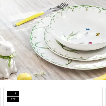
3
−17%