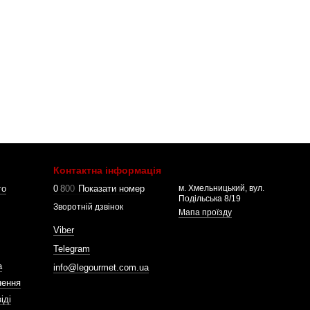
Контактна інформація
го
0
8
0
0
Показати номер
м. Хмельницький, вул.
Подільська 8/19
Зворотній дзвінок
Мапа проїзду
Viber
Telegram
а
info@legourmet.com.ua
нення
іді