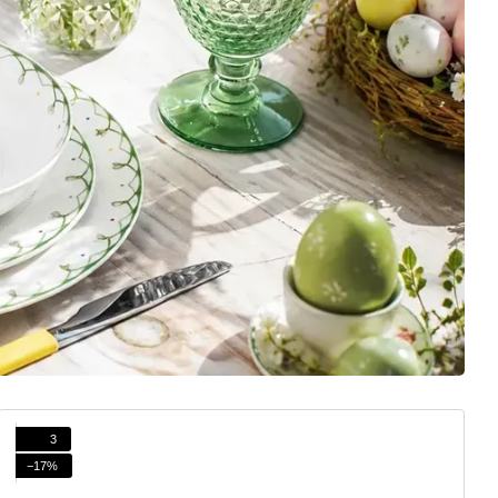
3
−17%