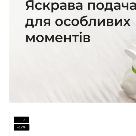
3
−17%