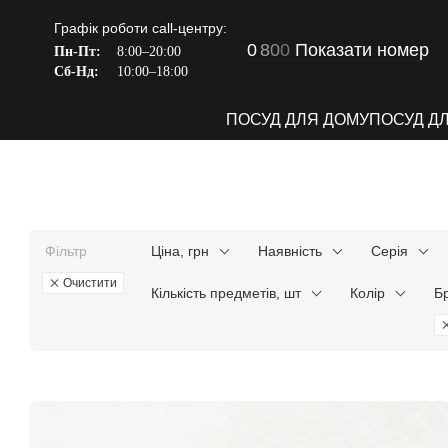
Перейти до основного контенту
Графік роботи call-центру:
0
8
0
0
Показати номер
Пн-Пт:
8:00–20:00
Сб-Нд:
10:00–18:00
ПОСУД ДЛЯ ДОМУ
ПОСУД Д
Фільтр
Ціна, грн
Наявність
Серія
Очистити
Кількість предметів, шт
Колір
Б