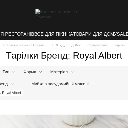
ЛЯ РЕСТОРАНІВ
ВСЕ ДЛЯ ПІКНІКА
ТОВАРИ ДЛЯ ДОМУ
SAL
Інтернет-магазин Le Gourmet
ПОСУД ДЛЯ ДОМУ
Сервірування
Тарілки
Тарілки Бренд: Royal Albert
Тип
Форма
Матеріал
ренд
Мийка в посудомийній машині
Royal Albert