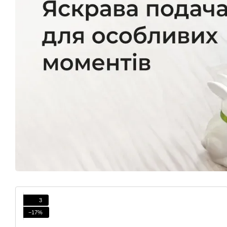
3
−17%