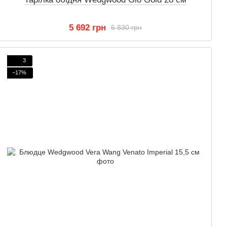
5 692 грн
6 830 грн
3
−17%