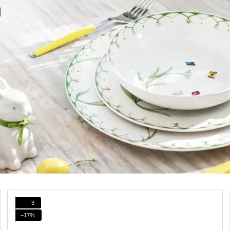
3
−17%