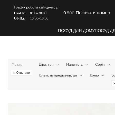
Перейти до основного контенту
Графік роботи call-центру:
0
8
0
0
Показати номер
Пн-Пт:
8:00–20:00
Сб-Нд:
10:00–18:00
ПОСУД ДЛЯ ДОМУ
ПОСУД Д
Фільтр
Ціна, грн
Наявність
Серія
Очистити
Кількість предметів, шт
Колір
Б