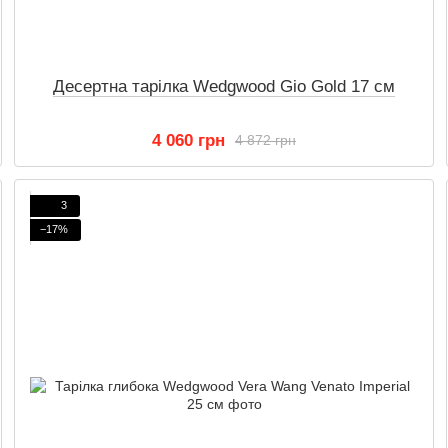
Десертна тарілка Wedgwood Gio Gold 17 см
4 060 грн
4 872 грн
3
−17%