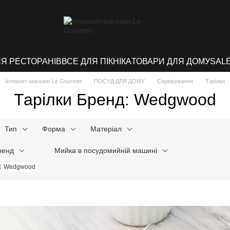
ЛЯ РЕСТОРАНІВ
ВСЕ ДЛЯ ПІКНІКА
ТОВАРИ ДЛЯ ДОМУ
SAL
Інтернет-магазин Le Gourmet
ПОСУД ДЛЯ ДОМУ
Сервірування
Тарілки
Тарілки Бренд: Wedgwood
Тип
Форма
Матеріал
ренд
Мийка в посудомийній машині
Wedgwood