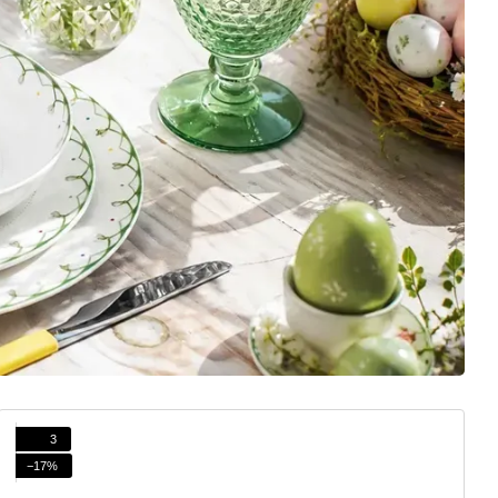
3
−17%