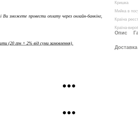
Кришка
Мийка в пос
і Ви зможете провести оплату через онлайн-банкінг,
Країна реєс
Країна-виро
Опис
Г
ти (20 грн + 2% від суми замовлення).
Доставка