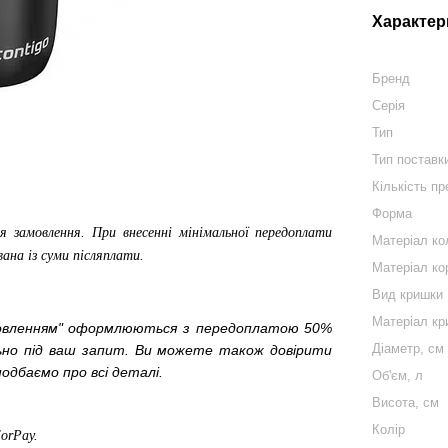
Характер
Бренд
Серія
Тип
Тип поставк
Кількість пр
Форма
я замовлення. При внесенні мінімальної передоплати
Матеріал ко
вана із суми післяплати.
Матеріал ко
Вид кришки
Матеріал кр
мовленням" оформлюються з передоплатою 50%
Діаметр, см
льно під ваш запит. Ви можете також довірити
одбаємо про всі деталі.
Об'єм, л
Висота, см
Колір
ForPay
.