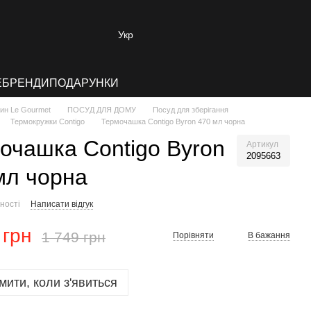
Укр
E
БРЕНДИ
ПОДАРУНКИ
зин Le Gourmet
ПОСУД ДЛЯ ДОМУ
Посуд для зберігання
Термокружки Contigo
Термочашка Contigo Byron 470 мл чорна
очашка Contigo Byron
Артикул
2095663
мл чорна
ності
Написати відгук
 грн
1 749 грн
Порівняти
В бажання
мити, коли з'явиться