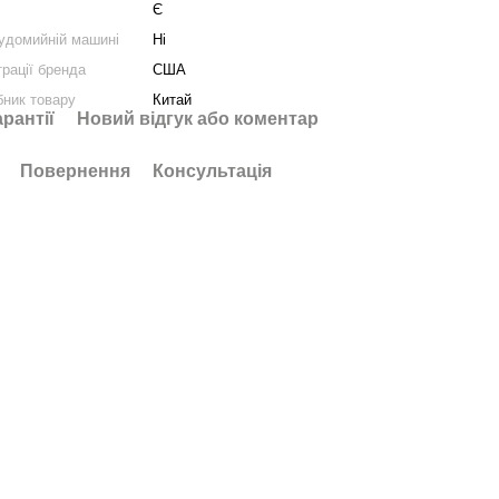
Є
удомийній машині
Ні
трації бренда
США
бник товару
Китай
арантії
Новий відгук або коментар
Повернення
Консультація