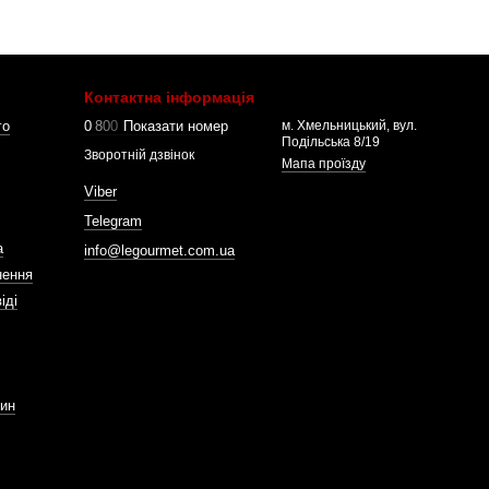
Контактна інформація
го
0
8
0
0
Показати номер
м. Хмельницький, вул.
Подільська 8/19
Зворотній дзвінок
Мапа проїзду
Viber
Telegram
а
info@legourmet.com.ua
нення
іді
зин