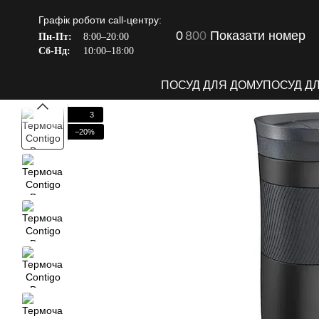
Перейти до основного контенту
Графік роботи call-центру:
0
8
0
0
Показати номер
Пн-Пт:
8:00–20:00
Сб-Нд:
10:00–18:00
ПОСУД ДЛЯ ДОМУ
ПОСУД Д
3
−20%