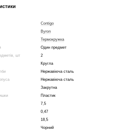
истики
Contigo
Byron
Термокружка
и
Один предмет
едметів, шт
2
Кругла
лби
Нержавіюча сталь
рпуса
Нержавіюча сталь
Закрутна
ишки
Пластик
7,5
0,47
18,5
Чорний