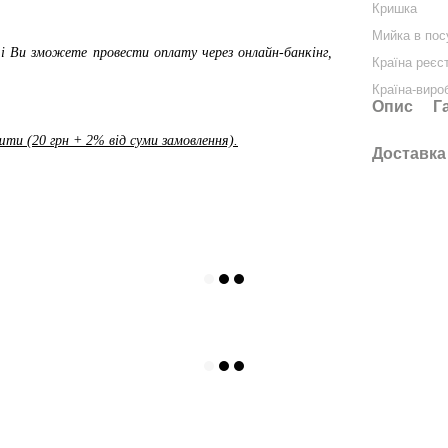
Кришка
Мийка в пос
і Ви зможете провести оплату через онлайн-банкінг,
Країна реєс
Країна-виро
Опис
Г
ти (20 грн + 2% від суми замовлення).
Доставка