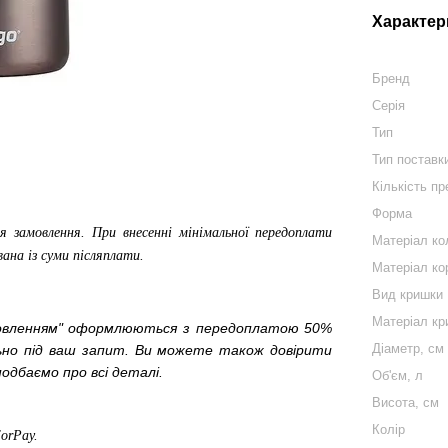
Характер
Бренд
Серія
Тип
Тип поставк
Кількість пр
Форма
я замовлення. При внесенні мінімальної передоплати
Матеріал ко
вана із суми післяплати.
Матеріал ко
Вид кришки
Матеріал кр
мовленням" оформлюються з передоплатою 50%
Діаметр, см
льно під ваш запит. Ви можете також довірити
одбаємо про всі деталі.
Об'єм, л
Висота, см
Колір
ForPay
.