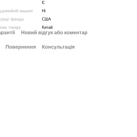
Є
удомийній машині
Ні
трації бренда
США
бник товару
Китай
арантії
Новий відгук або коментар
Повернення
Консультація