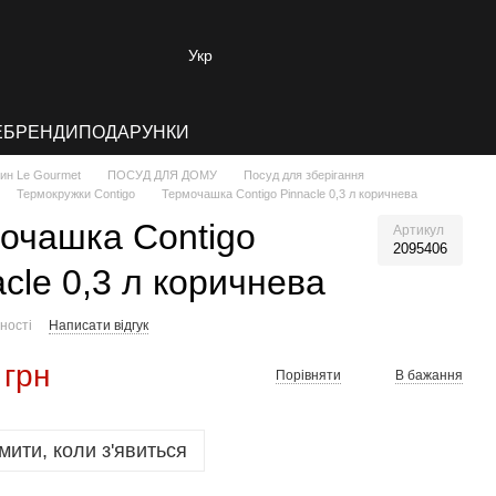
Укр
E
БРЕНДИ
ПОДАРУНКИ
зин Le Gourmet
ПОСУД ДЛЯ ДОМУ
Посуд для зберігання
Термокружки Contigo
Термочашка Contigo Pinnacle 0,3 л коричнева
очашка Contigo
Артикул
2095406
acle 0,3 л коричнева
ності
Написати відгук
 грн
Порівняти
В бажання
мити, коли з'явиться