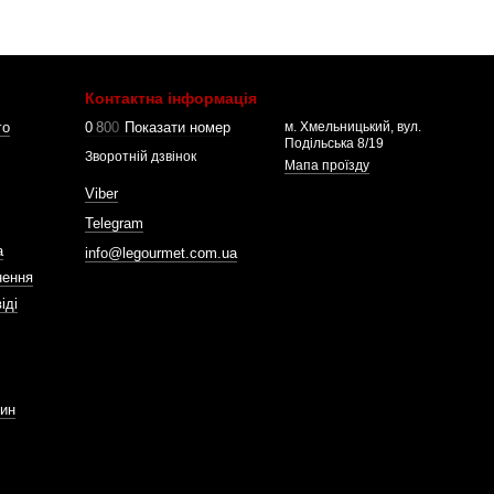
Контактна інформація
го
0
8
0
0
Показати номер
м. Хмельницький, вул.
Подільська 8/19
Зворотній дзвінок
Мапа проїзду
Viber
Telegram
а
info@legourmet.com.ua
нення
іді
зин