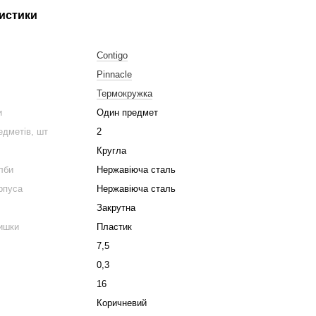
истики
Contigo
Pinnacle
Термокружка
и
Один предмет
едметів, шт
2
Кругла
лби
Нержавіюча сталь
рпуса
Нержавіюча сталь
Закрутна
ишки
Пластик
7,5
0,3
16
Коричневий