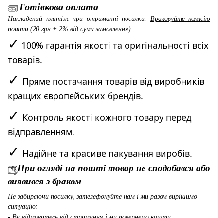
Готівкова оплата
Накладений платіж при отриманні посилки.
Враховуйте комісію
пошти (20 грн + 2% від суми замовлення).
✓
100% гарантія якості та оригінальності всіх
товарів.
✓
Пряме постачання товарів від виробників
кращих європейських брендів.
✓
Контроль якості кожного товару перед
відправленням.
✓
Надійне та красиве пакування виробів.
При огляді на пошті товар не сподобався або
виявився з браком
Не забираючи посилку, зателефонуйте нам і ми разом вирішимо
ситуацію:
- Ви відмовитесь від отримання і ми повернемо кошти;