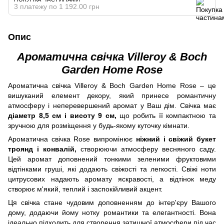
3 платежу по 1 192.00 грн
Опис
Ароматична свічка Villeroy & Boch
Garden Home Rose
Ароматична свічка Villeroy & Boch Garden Home Rose – це
вишуканий елемент декору, який принесе романтичну
атмосферу і неперевершений аромат у Ваш дім. Свічка має
діаметр 8,5 см і висоту 9 см,
що робить її компактною та
зручною для розміщення у будь-якому куточку кімнати.
Ароматична свічка Rose випромінює
ніжний і свіжий букет
троянд і конвалій,
створюючи атмосферу весняного саду.
Цей аромат доповнений тонкими зеленими фруктовими
відтінками груші, які додають свіжості та легкості. Свіжі ноти
цитрусових надають аромату яскравості, а відтінок меду
створює м'який, теплий і заспокійливий акцент.
Ця свічка стане чудовим доповненням до інтер'єру Вашого
дому, додаючи йому нотку романтики та елегантності. Вона
ідеально підходить для створення затишної атмосфери під час