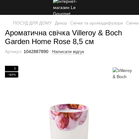
ПОСУД ДЛЯ ДОМУ
Декор
Свічки та аромадифузори
Свічки
Ароматична свічка Villeroy & Boch
Garden Home Rose 8,5 см
Артикул:
1042887890
Написати відгук
3
−40%