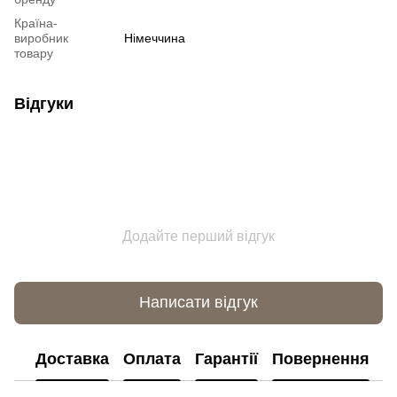
Країна-
виробник
Німеччина
товару
Відгуки
Додайте перший відгук
Написати відгук
Доставка
Оплата
Гарантії
Повернення
К