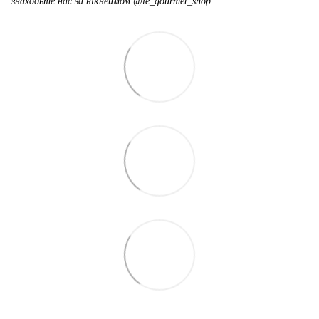
знаходьте нас за нікнеймом @le_gourmet_shop .