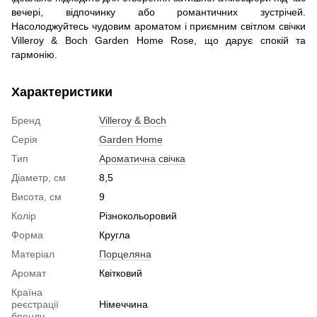
вечері, відпочинку або романтичних зустрічей.
Насолоджуйтесь чудовим ароматом і приємним світлом свічки
Villeroy & Boch Garden Home Rose, що дарує спокій та
гармонію.
Характеристики
Бренд
Villeroy & Boch
Серія
Garden Home
Тип
Ароматична свічка
Діаметр, см
8,5
Висота, см
9
Колір
Різнокольоровий
Форма
Кругла
Матеріал
Порцеляна
Аромат
Квітковий
Країна
реєстрації
Німеччина
бренду