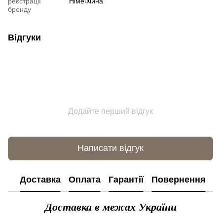
реєстрації
Німеччина
бренду
Відгуки
Додайте перший відгук
Написати відгук
Доставка
Оплата
Гарантії
Повернення
К
Доставка в межах України