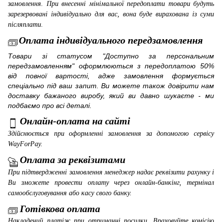
замовлення. При внесенні мінімальної передоплати товари будуть
зарезервовані індивідуально для вас, вона буде вирахована із суми
післяплати.
Оплата індивідуального передзамовлення
Товари зі статусом "Доступно за персональним
передзамовленням" оформлюються з передоплатою 50%
від повної вартості, адже замовлення формується
спеціально під ваш запит. Ви можете також довірити нам
доставку бажаного виробу, який ви давно шукаєте - ми
подбаємо про всі деталі.
Онлайн-оплата на сайті
Здійснюється при оформленні замовлення за допомогою сервісу
WayForPay
.
Оплата за реквізитами
При підтвердженні замовлення менеджер надає реквізити рахунку і
Ви зможете провести оплату через онлайн-банкінг, термінал
самообслуговування або касу свого банку.
Готівкова оплата
Накладений платіж при отриманні посилки.
Враховуйте комісію