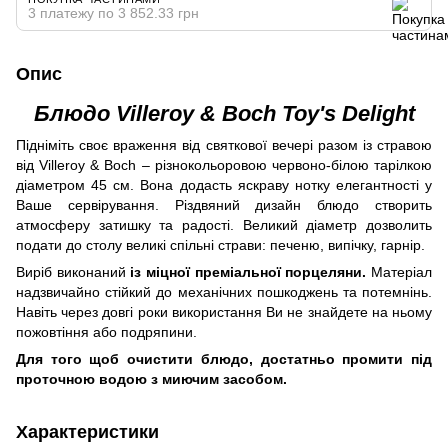
3 платежу по 3 852.33 грн
Опис
Блюдо Villeroy & Boch Toy's Delight
Підніміть своє враження від святкової вечері разом із стравою
від Villeroy & Boch – різнокольоровою червоно-білою тарілкою
діаметром 45 см. Вона додасть яскраву нотку елегантності у
Ваше сервірування. Різдвяний дизайн блюдо створить
атмосферу затишку та радості. Великий діаметр дозволить
подати до столу великі спільні страви: печеню, випічку, гарнір.
Виріб виконаний
із міцної преміальної порцеляни.
Матеріал
надзвичайно стійкий до механічних пошкоджень та потемнінь.
Навіть через довгі роки використання Ви не знайдете на ньому
пожовтіння або подряпини.
Для того щоб очистити блюдо, достатньо промити під
проточною водою з миючим засобом.
Характеристики