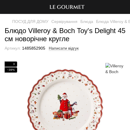
ПОСУД ДЛЯ ДОМУ
Сервірування
Блюда
Блюда Villeroy & 
Блюдо Villeroy & Boch Toy's Delight 45
см новорічне кругле
Артикул:
1485852905
Написати відгук
3
−39%