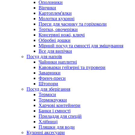
Ополоники
Вінчики
Картоплем'ялки
Молотки кухонні
Преси для часнику та горіхоколи
Тертки, овочерізки
Консервні ножі, ключі
Обробні дошки
Мірний посуд та ємності для змішування
Все для випічки
Посуд для напоїв
Чайники наплитні
Кавоварки гейзерні та пуровери
Заварники
Френч-преси
Штопори
Посуд для зберігання
Термоси
Термокружки
Харчові контейнери
Банки і ємності
Приладдя для спецій
Хлібниці
Пляшки для води
Кухонні аксесуари