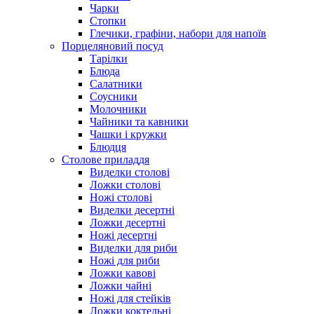
Чарки
Стопки
Глечики, графіни, набори для напоїв
Порцеляновий посуд
Тарілки
Блюда
Салатники
Соусники
Молочники
Чайники та кавники
Чашки і кружки
Блюдця
Столове приладдя
Виделки столові
Ложки столові
Ножі столові
Виделки десертні
Ложки десертні
Ножі десертні
Виделки для риби
Ножі для риби
Ложки кавові
Ложки чайні
Ножі для стейків
Ложки коктельні