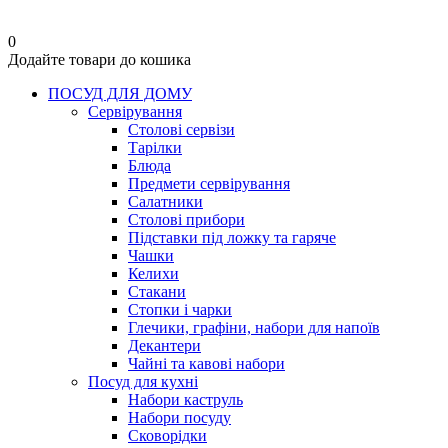
0
Додайте товари до кошика
ПОСУД ДЛЯ ДОМУ
Сервірування
Столові сервізи
Тарілки
Блюда
Предмети сервірування
Салатники
Столові прибори
Підставки під ложку та гаряче
Чашки
Келихи
Стакани
Стопки і чарки
Глечики, графіни, набори для напоїв
Декантери
Чайні та кавові набори
Посуд для кухні
Набори каструль
Набори посуду
Сковорідки