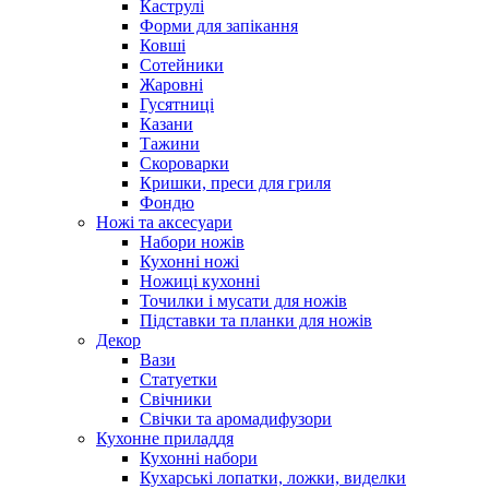
Каструлі
Форми для запікання
Ковші
Сотейники
Жаровні
Гусятниці
Казани
Тажини
Скороварки
Кришки, преси для гриля
Фондю
Ножі та аксесуари
Набори ножів
Кухонні ножі
Ножиці кухонні
Точилки і мусати для ножів
Підставки та планки для ножів
Декор
Вази
Статуетки
Свічники
Свічки та аромадифузори
Кухонне приладдя
Кухонні набори
Кухарські лопатки, ложки, виделки