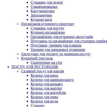
Сушарки для зелені
Соковижималки
Капучинатори
Запальнички
Кухонні ваги
Організація кухонного простору
Сушарки для посуду
Кухонні органайзери
Органайзери для кухонних аксесуарів
Підставки та органайзери для столових прибо
Підставки, тримачі для пляшок
Тримачі для паперових рушників
Аксесуари для догляду та чищення посуду
Кухонний текстиль
Скатертини на стіл
ПОСУД ДЛЯ РЕСТОРАНІВ
Скляний посуд для напоїв
Келихи для вина
Келихи для шампанського
Келихи для коньяку
Келихи для мартіні
Келихи для коктейлів
Келихи для пива
Келихи для води
Стакани