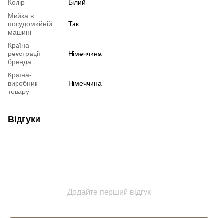
Колір
Білий
Мийка в
посудомийній
Так
машині
Країна
реєстрації
Німеччина
бренда
Країна-
виробник
Німеччина
товару
Відгуки
Додайте перший відгук