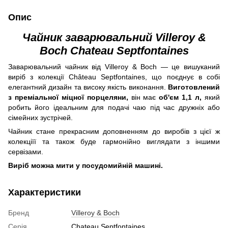
Опис
Чайник заварювальний Villeroy &
Boch Chateau Septfontaines
Заварювальний чайник від Villeroy & Boch — це вишуканий
виріб з колекції Château Septfontaines, що поєднує в собі
елегантний дизайн та високу якість виконання.
Виготовлений
з преміальної міцної порцеляни,
він має
об'єм 1,1 л,
який
робить його ідеальним для подачі чаю під час дружніх або
сімейних зустрічей.
Чайник стане прекрасним доповненням до виробів з цієї ж
колекціїї та також буде гармонійно виглядати з іншими
сервізами.
Виріб можна мити у посудомийній машині.
Характеристики
Бренд
Villeroy & Boch
Серія
Chateau Septfontaines