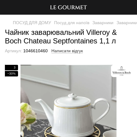
ПОСУД ДЛЯ ДОМУ
Посуд для напоїв
Заварники
Заварники
Чайник заварювальний Villeroy &
Boch Chateau Septfontaines 1,1 л
Артикул:
1046610460
Написати відгук
3
−30%