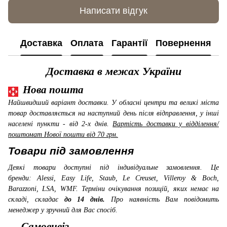
Написати відгук
Доставка
Оплата
Гарантії
Повернення
К
Доставка в межах України
Нова пошта
Найшвидший варіант доставки. У обласні центри та великі міста
товар доставляється на наступний день після відправлення, у інші
населені пункти - від 2-х днів.
Вартість доставки у відділення/
поштомат Нової пошти від 70 грн.
Товари під замовлення
Деякі товари доступні під індивідуальне замовлення. Це
бренди: Alessi, Easy Life, Staub, Le Creuset, Villeroy & Boch,
Barazzoni, LSA, WMF
. Терміни очікування позицій, яких немає на
складі, складає
до 14 днів.
Про наявність Вам повідомить
менеджер у зручний для Вас спосіб.
Самовивіз