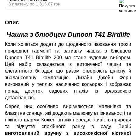
3 платежу по 1 316.67 грн
Опис
Чашка з блюдцем Dunoon T41 Birdlife
Коли хочеться додати до щоденного чаювання трохи
природної гармонії та затишку, чашка з блюдцем
Dunoon T41 Birdlife 200 мл стане чудовим вибором.
Цей набір складається з витонченої чашки та
елегантного блюдця, що разом створюють цілісну й
збалансовану композицію. Дизайн Джейн Ферн
виконаний у теплих насичених кольорах і зображає
понад десяток садових птахів із вражаючою
деталізацією.
Серед них особливо вирізняються малинівка та
блакитна синиця, які додають малюнку впізнаваності та
ніжного шарму. Кожен штрих передає живість природи
та відчуття спокійного ранку в саду. Виріб
виготовлений вручну з високоякісної кістяної