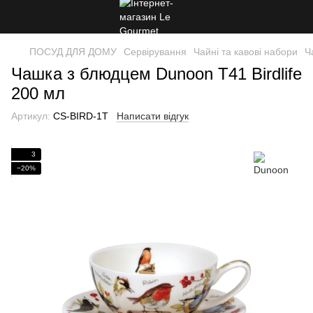
ПОСУД ДЛЯ ДОМУ
Сервірування
Чайні та кавові набори
Ч
Чашка з блюдцем Dunoon T41 Birdlife
200 мл
Артикул:
CS-BIRD-1T
Написати відгук
3
−20%