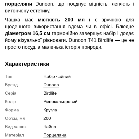
порцеляни
Dunoon, що поєднує міцність, легкість і
витончену естетику.
Чашка має
місткість 200 мл
і є зручною для
щоденного використання вдома чи в офісі. Блюдце
діаметром 16,5 см
гармонійно завершує набір і додає
йому візуальної рівноваги. Dunoon T41 Birdlife — це не
просто посуд, а маленька історія природи.
Характеристики
Тип
Набір чайний
Бренд
Dunoon
Серія
Birdlife
Колір
Різнокольоровий
Форма
Кругла
Об'єм, мл
200
Вид чашок
Чайна
Матеріал
Порцеляна