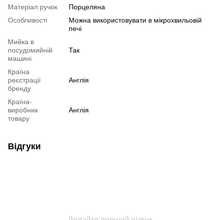
Матеріал ручок
Порцеляна
Особливості
Можна використовувати в мікрохвильовій
печі
Мийка в
посудомийній
Так
машині
Країна
реєстрації
Англія
бренду
Країна-
виробник
Англія
товару
Відгуки
Додайте перший відгук