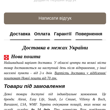
Написати відгук
Доставка
Оплата
Гарантії
Повернення
К
Доставка в межах України
Нова пошта
Найшвидший варіант доставки. У обласні центри та великі міста
товар доставляється на наступний день після відправлення, у інші
населені пункти - від 2-х днів.
Вартість доставки у відділення/
поштомат Нової пошти від 70 грн.
Товари під замовлення
Деякі товари доступні під індивідуальне замовлення. Це
бренди: Alessi, Easy Life, Staub, Le Creuset, Villeroy & Boch,
Barazzoni, LSA, WMF
. Терміни очікування позицій, яких немає на
складі, складає
до 14 днів.
Про наявність Вам повідомить