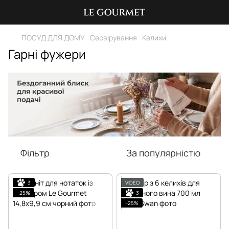
ПОСУД ДЛЯ ДОМУ
Сервірування
Келихи
Гарні фужери
Фільтр
За популярністю
3
VIDEO
−25%
3
−25%