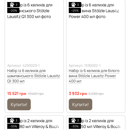
3
3
−20%
−25%
Артикул: 4200029-1
Артикул: 1590002-1
Набір із 6 келихів для
Набір із 6 келихів для білого
шампанського Stölzle Lausitz
вина Stölzle Lausitz Power
Q1 300 мл
400 мл
15 521 грн
3 932 грн
19 401 грн
5 230 грн
Купити!
Купити!
3
3
−30%
−30%