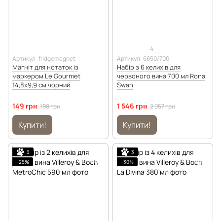
4
Артикул: fridgemagnet
Артикул: 6650/700
Магніт для нотаток із
Набір з 6 келихів для
маркером Le Gourmet
червоного вина 700 мл Rona
14,8х9,9 см чорний
Swan
149 грн
1 546 грн
198 грн
2 057 грн
Купити!
Купити!
3
3
−25%
−30%