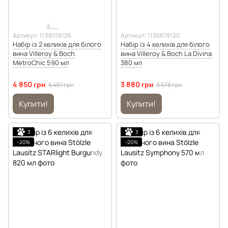
4
Артикул: 1138018126
Артикул: 1136678120
Набір із 2 келихів для білого
Набір із 4 келихів для білого
вина Villeroy & Boch
вина Villeroy & Boch La Divina
MetroChic 590 мл
380 мл
4 850 грн
3 880 грн
6 451 грн
5 578 грн
Купити!
Купити!
3
3
−20%
−20%