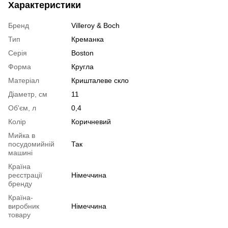
Характеристики
Бренд
Villeroy & Boch
Тип
Креманка
Серія
Boston
Форма
Кругла
Матеріал
Кришталеве скло
Діаметр, см
11
Об'єм, л
0,4
Колір
Коричневий
Мийка в
посудомийній
Так
машині
Країна
реєстрації
Німеччина
бренду
Країна-
виробник
Німеччина
товару