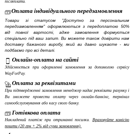
післяплати.
Оплата індивідуального передзамовлення
Товари зі статусом "Доступно за персональним
передзамовленням" оформлюються з передоплатою 50%
від повної вартості, адже замовлення формується
спеціально під ваш запит. Ви можете також довірити нам
доставку бажаного виробу, який ви давно шукаєте - ми
подбаємо про всі деталі.
Онлайн-оплата на сайті
Здійснюється при оформленні замовлення за допомогою сервісу
WayForPay
.
Оплата за реквізитами
При підтвердженні замовлення менеджер надає реквізити рахунку і
Ви зможете провести оплату через онлайн-банкінг, термінал
самообслуговування або касу свого банку.
Готівкова оплата
Накладений платіж при отриманні посилки.
Враховуйте комісію
пошти (20 грн + 2% від суми замовлення).