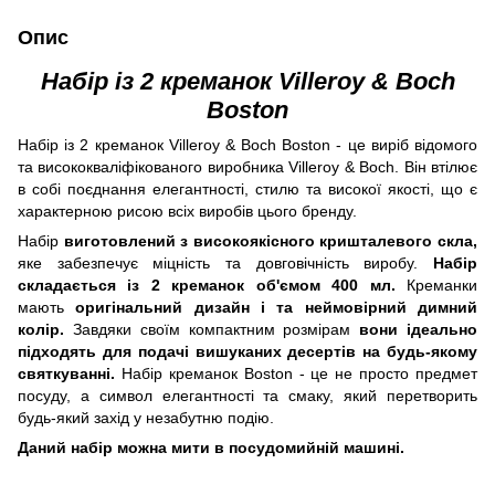
Опис
Набір із 2 креманок Villeroy & Boch
Boston
Набір із 2 креманок Villeroy & Boch Boston - це виріб відомого
та висококваліфікованого виробника Villeroy & Boch. Він втілює
в собі поєднання елегантності, стилю та високої якості, що є
характерною рисою всіх виробів цього бренду.
Набір
виготовлений з високоякісного кришталевого скла,
яке забезпечує міцність та довговічність виробу.
Набір
складається із 2 креманок об'ємом 400 мл.
Креманки
мають
оригінальний дизайн і та неймовірний димний
колір.
Завдяки своїм компактним розмірам
вони ідеально
підходять для подачі вишуканих десертів на будь-якому
святкуванні.
Набір креманок Boston - це не просто предмет
посуду, а символ елегантності та смаку, який перетворить
будь-який захід у незабутню подію.
Даний набір можна мити в посудомийній машині.