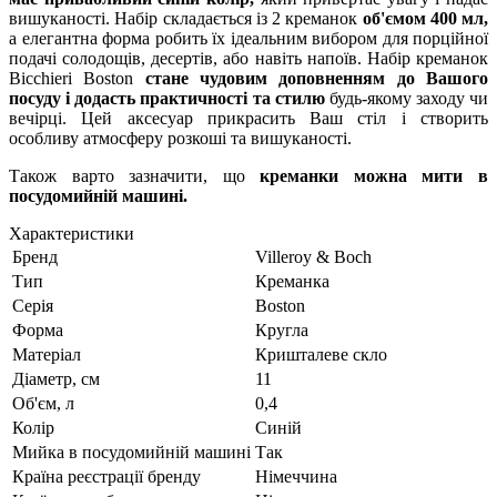
вишуканості. Набір складається із 2 креманок
об'ємом 400 мл,
а елегантна форма робить їх ідеальним вибором для порційної
подачі солодощів, десертів, або навіть напоїв. Набір креманок
Bicchieri Boston
стане чудовим доповненням до Вашого
посуду і додасть практичності та стилю
будь-якому заходу чи
вечірці. Цей аксесуар прикрасить Ваш стіл і створить
особливу атмосферу розкоші та вишуканості.
Також варто зазначити, що
креманки можна мити в
посудомийній машині.
Характеристики
Бренд
Villeroy & Boch
Тип
Креманка
Серія
Boston
Форма
Кругла
Матеріал
Кришталеве скло
Діаметр, см
11
Об'єм, л
0,4
Колір
Синій
Мийка в посудомийній машині
Так
Країна реєстрації бренду
Німеччина