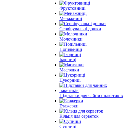
Фруктовниці
Менажниці
Сервірувальні дошки
Молочники
Попільниці
Ікорниці
Маслянки
Цукорниці
Підставки для чайних пакетиків
Етажерки
Кільця для серветок
Супниці