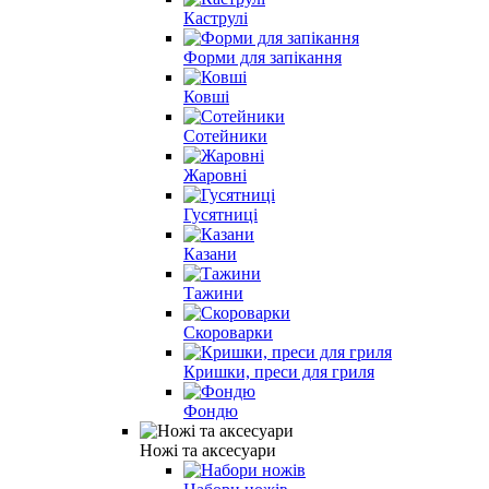
Каструлі
Форми для запікання
Ковші
Сотейники
Жаровні
Гусятниці
Казани
Тажини
Скороварки
Кришки, преси для гриля
Фондю
Ножі та аксесуари