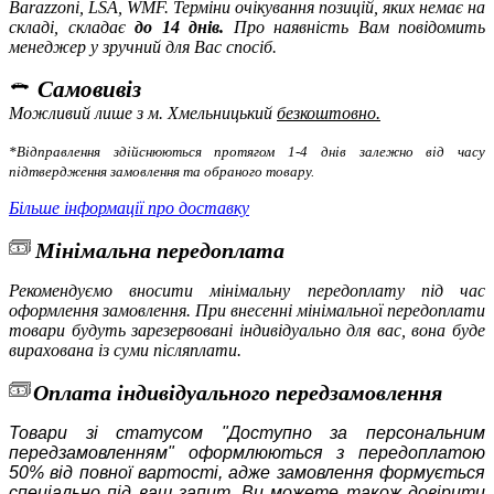
Barazzoni, LSA, WMF
. Терміни очікування позицій, яких немає на
складі, складає
до 14 днів.
Про наявність Вам повідомить
менеджер у зручний для Вас спосіб.
Самовивіз
Можливий лише з м. Хмельницький
безкоштовно.
*Відправлення здійснюються протягом 1-4 днів залежно від часу
підтвердження замовлення та обраного товару.
Більше інформації про доставку
Мінімальна передоплата
Рекомендуємо вносити мінімальну передоплату під час
оформлення замовлення. При внесенні мінімальної передоплати
товари будуть зарезервовані індивідуально для вас, вона буде
вирахована із суми післяплати.
Оплата індивідуального передзамовлення
Товари зі статусом "Доступно за персональним
передзамовленням" оформлюються з передоплатою
50% від повної вартості, адже замовлення формується
спеціально під ваш запит. Ви можете також довірити