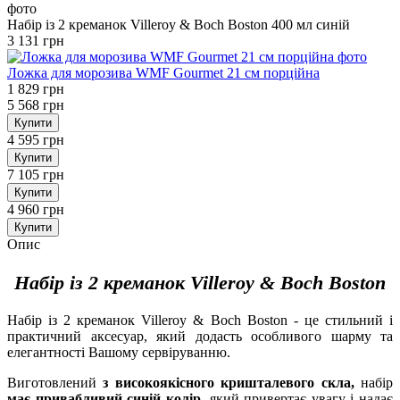
Набір із 2 креманок Villeroy & Boch Boston 400 мл синій
3 131 грн
Ложка для морозива WMF Gourmet 21 см порційна
1 829 грн
5 568 грн
Купити
4 595 грн
Купити
7 105 грн
Купити
4 960 грн
Купити
Опис
Набір із 2 креманок Villeroy & Boch Boston
Набір із 2 креманок Villeroy & Boch Boston - це стильний і
практичний аксесуар, який додасть особливого шарму та
елегантності Вашому сервіруванню.
Виготовлений
з високоякісного кришталевого скла,
набір
має привабливий синій колір,
який привертає увагу і надає