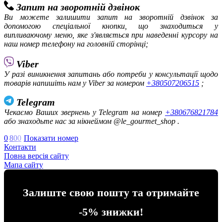
Запит на зворотній дзвінок
Ви можете залишити запит на зворотній дзвінок за
допомогою спеціальної кнопки, що знаходиться у
випливаючому меню, яке з'являється при наведенні курсору на
наш номер телефону на головній сторінці;
Viber
У разі виникнення запитань або потреби у консультації щодо
товарів напишіть нам у Viber за номером
+380507206515
;
Telegram
Чекаємо Ваших звернень у Telegram на номер
+380676821784
або знаходьте нас за нікнеймом @le_gourmet_shop .
0
8
0
0
Показати номер
Контакти
Повна версія сайту
Мапа сайту
Залиште свою пошту та отримайте
-5% знижки!