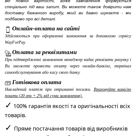
від повної вартості, адже замовлення формується
спеціально під ваш запит. Ви можете також довірити нам
доставку бажаного виробу, який ви давно шукаєте - ми
подбаємо про всі деталі.
Онлайн-оплата на сайті
Здійснюється при оформленні замовлення за допомогою сервісу
WayForPay
.
Оплата за реквізитами
При підтвердженні замовлення менеджер надає реквізити рахунку і
Ви зможете провести оплату через онлайн-банкінг, термінал
самообслуговування або касу свого банку.
Готівкова оплата
Накладений платіж при отриманні посилки.
Враховуйте комісію
пошти (20 грн + 2% від суми замовлення).
✓
100% гарантія якості та оригінальності всіх
товарів.
✓
Пряме постачання товарів від виробників