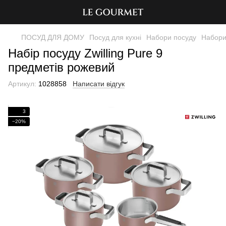
ПОСУД ДЛЯ ДОМУ
Посуд для кухні
Набори посуду
Набори 
Набір посуду Zwilling Pure 9
предметів рожевий
Артикул:
1028858
Написати відгук
3
−20%