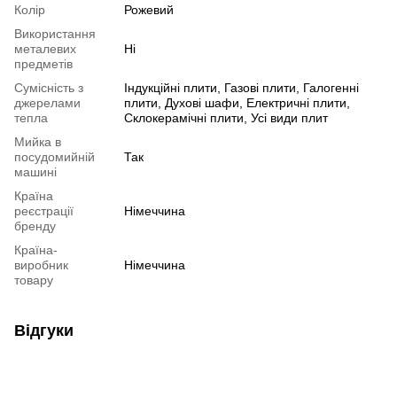
Колір
Рожевий
Використання
металевих
Ні
предметів
Сумісність з
Індукційні плити, Газові плити, Галогенні
джерелами
плити, Духові шафи, Електричні плити,
тепла
Склокерамічні плити, Усі види плит
Мийка в
посудомийній
Так
машині
Країна
реєстрації
Німеччина
бренду
Країна-
виробник
Німеччина
товару
Відгуки