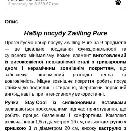
3 платежу по 8 359.67 грн
Опис
Набір посуду Zwilling Pure
Презентуємо набір посуду Zwilling Pure на 9 предметів
— це ідеальне поєднання функціональності та
сучасного мінімалізму. Кожен елемент
виготовлений
із високоякісної нержавіючої сталі з тришаровим
дном і керамічним зовнішнім покриттям,
що
забезпечує рівномірний розподіл тепла та
довговічність. Міцне зовнішнє покриття робить посуд
стійким до подряпин і стирання, зберігаючи первісний
вигляд навіть при інтенсивному використанні.
Ручки Stay-Cool із силіконовими вставками
залишаються прохолодними під час приготування, що
робить процес безпечним і комфортним. Комплект
включає
ківш 1,5 л
діаметром 16 см, низьку
каструлю з
кришкою 3 л
діаметром 20 см, високу
каструлю з