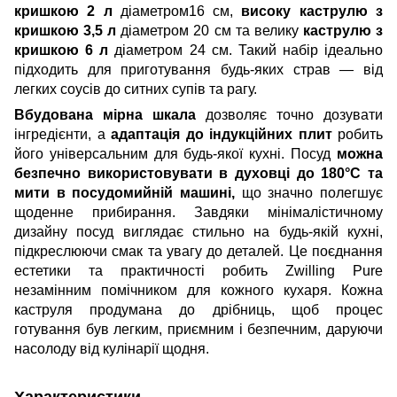
кришкою 2 л
діаметром16 см,
високу каструлю з
кришкою 3,5 л
діаметром 20 см та велику
каструлю з
кришкою 6 л
діаметром 24 см. Такий набір ідеально
підходить для приготування будь-яких страв — від
легких соусів до ситних супів та рагу.
Вбудована мірна шкала
дозволяє точно дозувати
інгредієнти, а
адаптація до індукційних плит
робить
його універсальним для будь-якої кухні. Посуд
можна
безпечно використовувати в духовці до 180°C та
мити в посудомийній машині,
що значно полегшує
щоденне прибирання. Завдяки мінімалістичному
дизайну посуд виглядає стильно на будь-якій кухні,
підкреслюючи смак та увагу до деталей. Це поєднання
естетики та практичності робить Zwilling Pure
незамінним помічником для кожного кухаря. Кожна
каструля продумана до дрібниць, щоб процес
готування був легким, приємним і безпечним, даруючи
насолоду від кулінарії щодня.
Характеристики