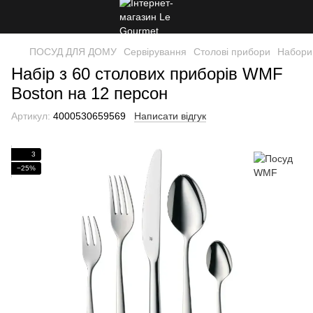
ПОСУД ДЛЯ ДОМУ
Сервірування
Столові прибори
Набори
Набір з 60 столових приборів WMF
Boston на 12 персон
Артикул:
4000530659569
Написати відгук
3
−25%