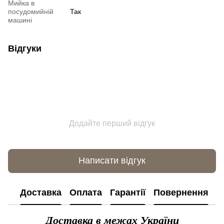
Мийка в
посудомийній
Так
машині
Відгуки
Додайте перший відгук
Написати відгук
Доставка
Оплата
Гарантії
Повернення
К
Доставка в межах України