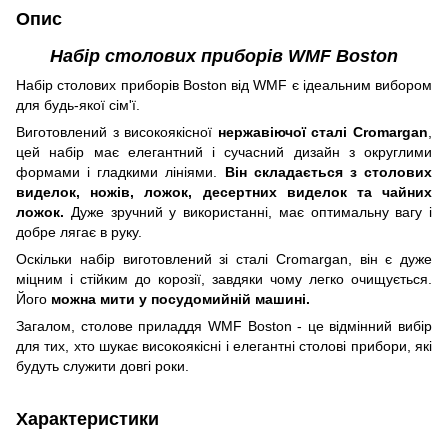
Опис
Набір столових приборів WMF Boston
Набір столових приборів Boston від WMF є ідеальним вибором
для будь-якої сім'ї.
Виготовлений з високоякісної
нержавіючої сталі Cromargan
,
цей набір має елегантний і сучасний дизайн з округлими
формами і гладкими лініями.
Він складається з столових
виделок, ножів, ложок, десертних виделок та чайних
ложок.
Дуже зручний у використанні, має оптимальну вагу і
добре лягає в руку.
Оскільки набір виготовлений зі сталі Cromargan, він є дуже
міцним і стійким до корозії, завдяки чому легко очищується.
Його
можна мити у посудомийній машині.
Загалом, столове приладдя WMF Boston - це відмінний вибір
для тих, хто шукає високоякісні і елегантні столові прибори, які
будуть служити довгі роки.
Характеристики