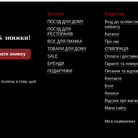
Каталог
Клієнтам
ПОСУД ДЛЯ ДОМУ
Вхід до особисто
кабінету
ПОСУД ДЛЯ
РЕСТОРАНІВ
Каталог
% знижки!
ВСЕ ДЛЯ ПІКНІКА
Про нас
ТОВАРИ ДЛЯ ДОМУ
СПІВПРАЦЯ
ати знижку
SALE
Оплата і доставк
БРЕНДИ
Гарантії та повер
ПОДАРУНКИ
Питання та відпов
Контакти
 полягає в тому, щоб
Блог
Анонси
Відгуки про мага
Мапа сайту
Ми в соцмережах