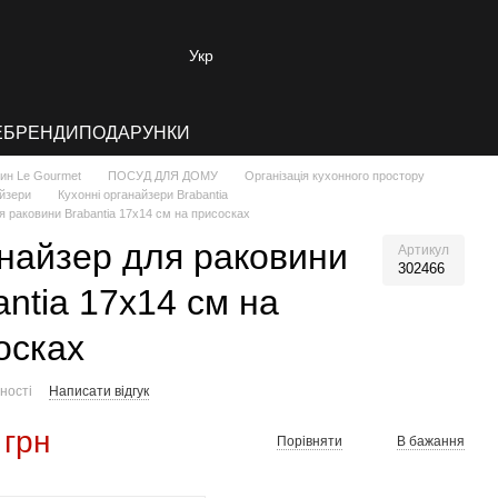
Укр
E
БРЕНДИ
ПОДАРУНКИ
зин Le Gourmet
ПОСУД ДЛЯ ДОМУ
Організація кухонного простору
айзери
Кухонні органайзери Brabantia
я раковини Brabantia 17х14 см на присосках
найзер для раковини
Артикул
302466
antia 17х14 см на
осках
ності
Написати відгук
 грн
Порівняти
В бажання