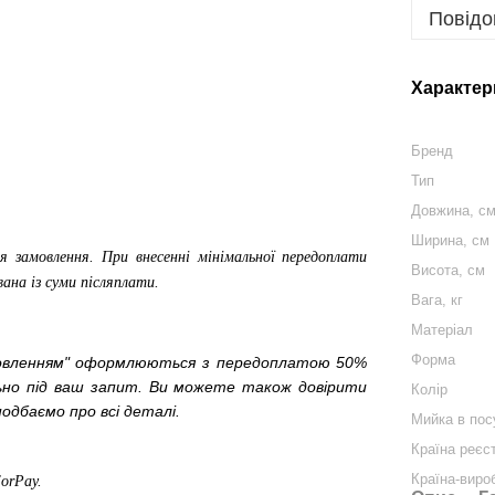
Повідо
Характер
Бренд
Тип
Довжина, с
Ширина, см
я замовлення. При внесенні мінімальної передоплати
Висота, см
вана із суми післяплати.
Вага, кг
Матеріал
Форма
мовленням" оформлюються з передоплатою 50%
льно під ваш запит. Ви можете також довірити
Колір
одбаємо про всі деталі.
Мийка в пос
Країна реєс
Країна-виро
ForPay
.