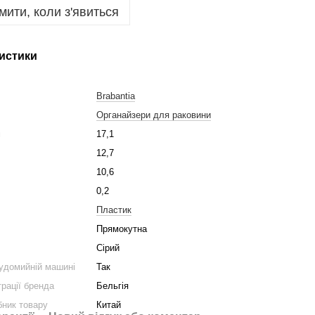
мити, коли з'явиться
истики
Brabantia
Органайзери для раковини
м
17,1
12,7
10,6
0,2
Пластик
Прямокутна
Сірий
удомийній машині
Так
трації бренда
Бельгія
бник товару
Китай