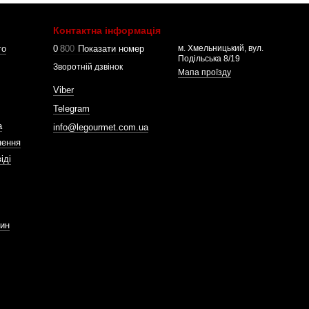
Контактна інформація
го
0
8
0
0
Показати номер
м. Хмельницький, вул.
Подільська 8/19
Зворотній дзвінок
Мапа проїзду
Viber
Telegram
а
info@legourmet.com.ua
нення
іді
зин