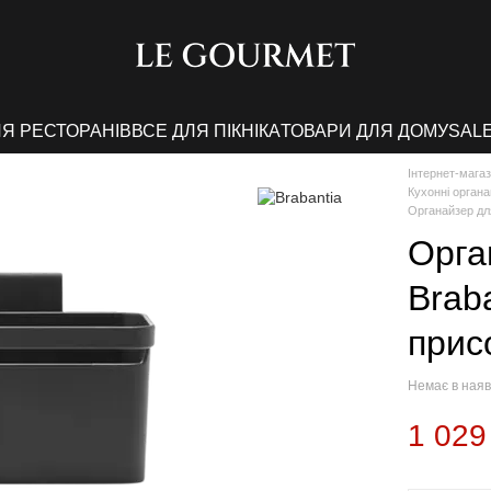
ЛЯ РЕСТОРАНІВ
ВСЕ ДЛЯ ПІКНІКА
ТОВАРИ ДЛЯ ДОМУ
SAL
Інтернет-мага
Кухонні орган
Органайзер дл
Орга
Brab
прис
Немає в наяв
1 029