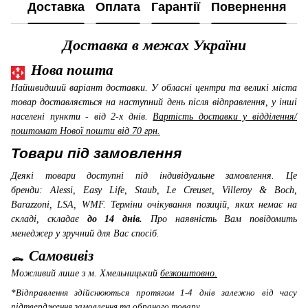
Доставка
Оплата
Гарантії
Повернення
К
Доставка в межах України
Нова пошта
Найшвидший варіант доставки. У обласні центри та великі міста
товар доставляється на наступний день після відправлення, у інші
населені пункти - від 2-х днів.
Вартість доставки у відділення/
поштомат Нової пошти від 70 грн.
Товари під замовлення
Деякі товари доступні під індивідуальне замовлення. Це
бренди: Alessi, Easy Life, Staub, Le Creuset, Villeroy & Boch,
Barazzoni, LSA, WMF
. Терміни очікування позицій, яких немає на
складі, складає
до 14 днів.
Про наявність Вам повідомить
менеджер у зручний для Вас спосіб.
Самовивіз
Можливий лише з м. Хмельницький
безкоштовно.
*Відправлення здійснюються протягом 1-4 днів залежно від часу
підтвердження замовлення та обраного товару.