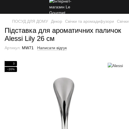
ПОСУД ДЛЯ ДОМУ
Декор
Свічки та аромадифузори
Свічк
Підставка для ароматичних паличок
Alessi Lily 26 см
Артикул:
MW71
Написати відгук
3
−20%