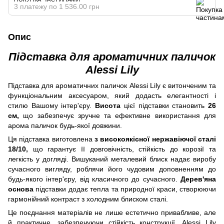
3 платежу по 1 536.00 грн
Опис
Підставка для ароматичних паличок
Alessi Lily
Підставка для ароматичних паличок Alessi Lily є витонченим та
функціональним аксесуаром, який додасть елегантності і
стилю Вашому інтер'єру.
Висота
цієї підставки становить
26
см,
що забезпечує зручне та ефективне використання для
арома паличок будь-якої довжини.
Ця підставка виготовлена
з високоякісної нержавіючої сталі
18/10,
що гарантує її довговічність, стійкість до корозії та
легкість у догляді. Вишуканий металевий блиск надає виробу
сучасного вигляду, роблячи його чудовим доповненням до
будь-якого інтер'єру, від класичного до сучасного.
Дерев'яна
основа
підставки додає тепла та природної краси, створюючи
гармонійний контраст з холодним блиском сталі.
Це поєднання матеріалів не лише естетично привабливе, але
й практичне, забезпечуючи стійкість конструкції. Alessi Lily