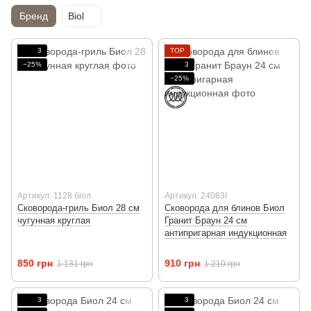
Бренд
Biol
3
TOP
−25%
3
−25%
Артикул: 1128 біол
Артикул: 24083I
Сковорода-гриль Биол 28 см
Сковорода для блинов Биол
чугунная круглая
Гранит Браун 24 см
антипригарная индукционная
850 грн
910 грн
1 131 грн
1 210 грн
3
3