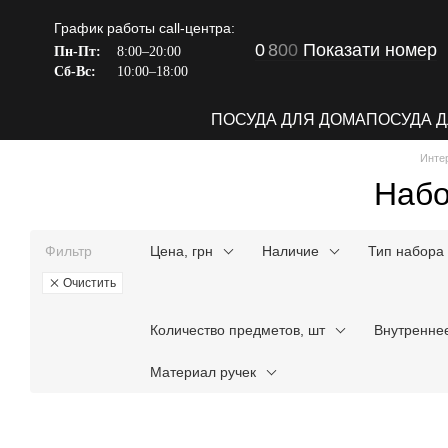
Перейти к основному контенту
График работы call-центра:
0
8
0
0
Показати номер
Пн-Пт:
8:00–20:00
Сб-Вс:
10:00–18:00
ПОСУДА ДЛЯ ДОМА
ПОСУДА 
Инте
Набо
Фильтр
Цена, грн
Наличие
Тип набора
Очистить
Количество предметов, шт
Внутренне
Материал ручек