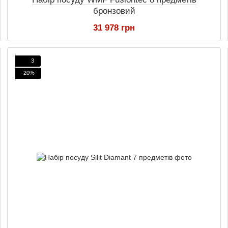
бронзовий
31 978 грн
3
−20%