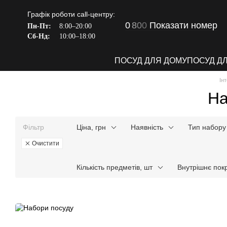
Перейти до основного контенту
Графік роботи call-центру:
0
8
0
0
Показати номер
Пн-Пт:
8:00–20:00
Сб-Нд:
10:00–18:00
ПОСУД ДЛЯ ДОМУ
ПОСУД Д
Ін
На
Фільтр
Ціна, грн
Наявність
Тип набору
Очистити
Кількість предметів, шт
Внутрішнє пок