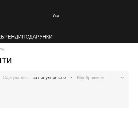
Укр
E
БРЕНДИ
ПОДАРУНКИ
уду
ити
Сортування:
за популярністю
Відображення: