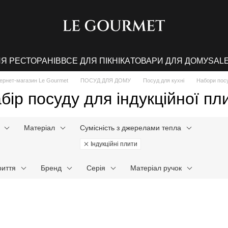
ЛЯ РЕСТОРАНІВ
ВСЕ ДЛЯ ПІКНІКА
ТОВАРИ ДЛЯ ДОМУ
SAL
тернет-магазин Le Gourmet
ПОСУД ДЛЯ ДОМУ
Посуд для кухні
Набори пос
бір посуду для індукційної пл
Матеріал
Сумісність з джерелами тепла
Індукційні плити
риття
Бренд
Серія
Матеріал ручок