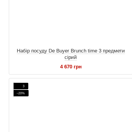
Набір посуду De Buyer Brunch time 3 предмети
сірий
4 670 грн
3
−20%