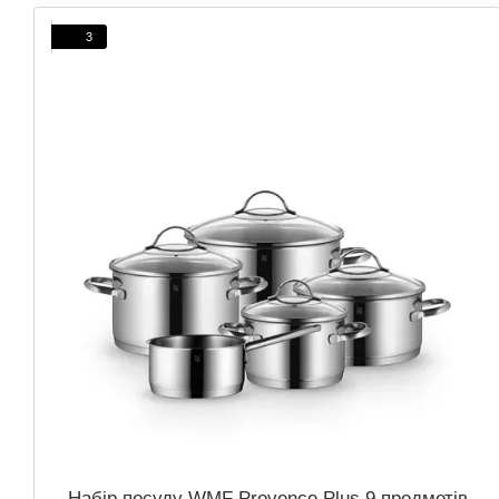
3
Набір посуду WMF Provence Plus 9 предметів