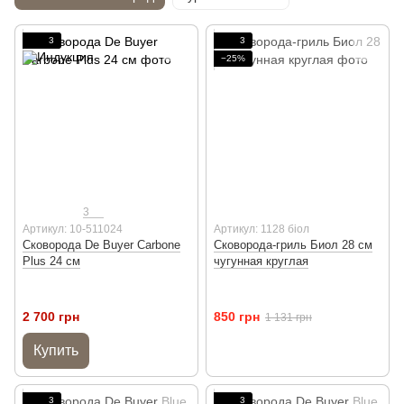
3
3
−25%
3
Артикул: 10-511024
Артикул: 1128 біол
Сковорода De Buyer Carbone
Сковорода-гриль Биол 28 см
Plus 24 см
чугунная круглая
2 700 грн
850 грн
1 131 грн
Купить
3
3