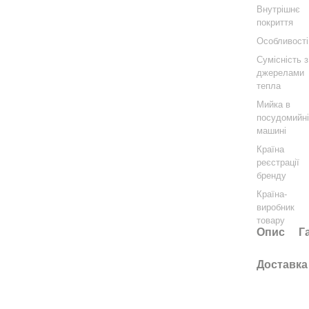
Внутрішнє
покриття
Особливості
Сумісність з
джерелами
тепла
Мийка в
посудомийн
машині
Країна
реєстрації
бренду
Країна-
виробник
товару
Опис
Г
Доставка