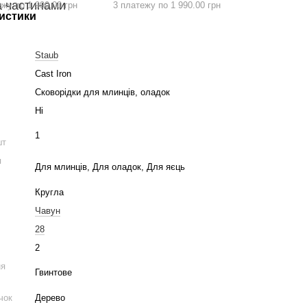
ежу по 1 990.00 грн
3 платежу по 1 990.00 грн
истики
Staub
Cast Iron
Сковорідки для млинців, оладок
Ні
1
шт
я
Для млинців, Для оладок, Для яєць
Кругла
Чавун
28
2
ня
Гвинтове
чок
Дерево