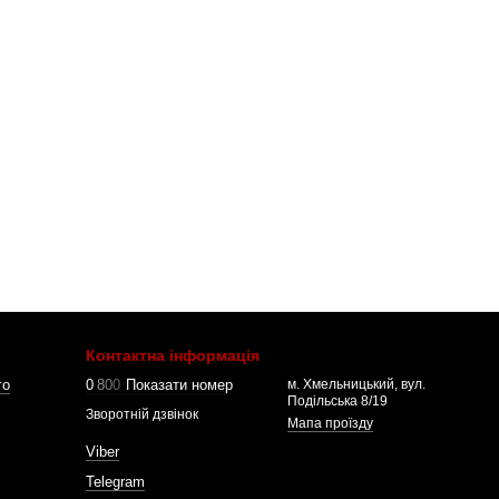
Контактна інформація
го
0
8
0
0
Показати номер
м. Хмельницький, вул.
Подільська 8/19
Зворотній дзвінок
Мапа проїзду
Viber
Telegram