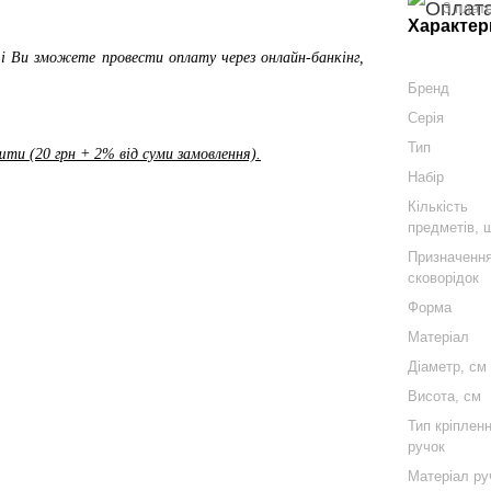
3 плат
Характер
і Ви зможете провести оплату через онлайн-банкінг,
Бренд
Серія
Тип
ти (20 грн + 2% від суми замовлення).
Набір
Кількість
предметів, 
Призначенн
сковорідок
Форма
Матеріал
Діаметр, см
Висота, см
Тип кріплен
ручок
Матеріал ру