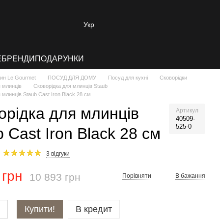
Укр
E
БРЕНДИ
ПОДАРУНКИ
зин Le Gourmet
ПОСУД ДЛЯ ДОМУ
Посуд для кухні
Сковорідки
я млинців
Сковорідка для млинців Staub
 млинців Staub Cast Iron Black 28 см
орідка для млинців
Артикул
40509-
525-0
 Cast Iron Black 28 см
3 відгуки
 грн
10 893 грн
Порівняти
В бажання
Купити!
В кредит