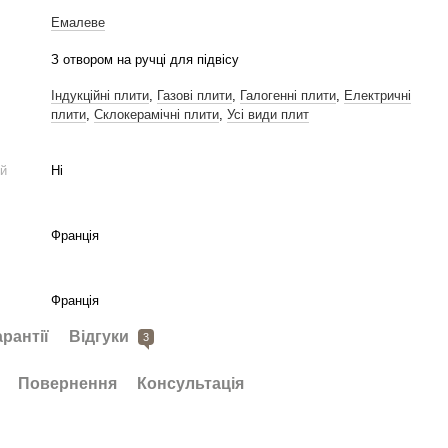
Емалеве
З отвором на ручці для підвісу
Індукційні плити
,
Газові плити
,
Галогенні плити
,
Електричні
плити
,
Склокерамічні плити
,
Усі види плит
ій
Ні
Франція
Франція
арантії
Відгуки
3
Повернення
Консультація