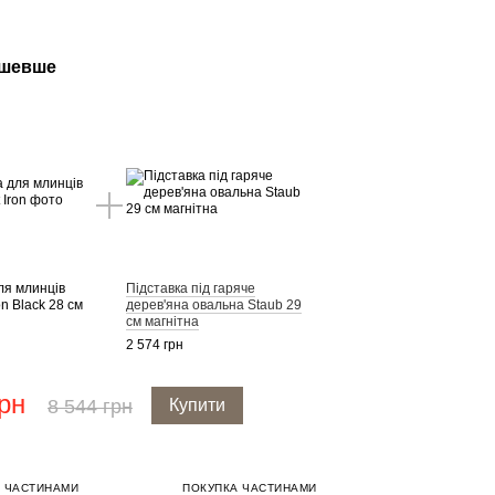
ешевше
ля млинців
Підставка під гаряче
on Black 28 см
дерев'яна овальна Staub 29
см магнітна
2 574 грн
грн
8 544 грн
Купити
 ЧАСТИНАМИ
ПОКУПКА ЧАСТИНАМИ