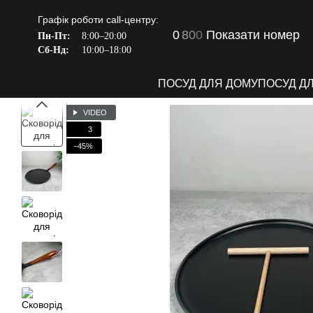
Перейти до основного контенту
Графік роботи call-центру:
0
8
0
0
Показати номер
Пн-Пт:
8:00–20:00
Сб-Нд:
10:00–18:00
ПОСУД ДЛЯ ДОМУ
ПОСУД Д
VIDEO
3
−45%