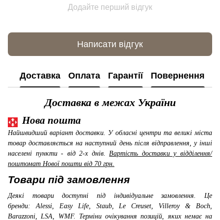
Додайте перший відгук
Написати відгук
Доставка
Оплата
Гарантії
Повернення
К
Доставка в межах України
Нова пошта
Найшвидший варіант доставки. У обласні центри та великі міста
товар доставляється на наступний день після відправлення, у інші
населені пункти - від 2-х днів.
Вартість доставки у відділення/
поштомат Нової пошти від 70 грн.
Товари під замовлення
Деякі товари доступні під індивідуальне замовлення. Це
бренди: Alessi, Easy Life, Staub, Le Creuset, Villeroy & Boch,
Barazzoni, LSA, WMF
. Терміни очікування позицій, яких немає на