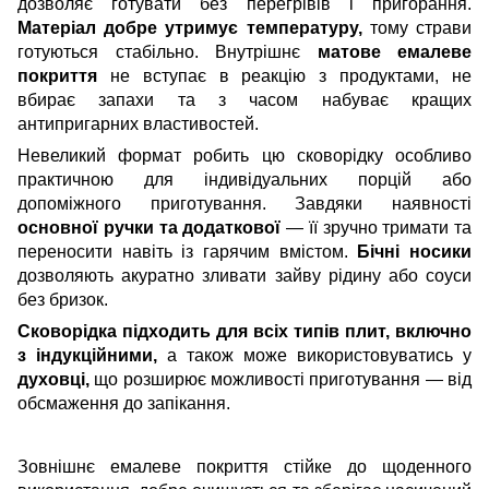
дозволяє готувати без перегрівів і пригорання.
Матеріал добре утримує температуру,
тому страви
готуються стабільно. Внутрішнє
матове емалеве
покриття
не вступає в реакцію з продуктами, не
вбирає запахи та з часом набуває кращих
антипригарних властивостей.
Невеликий формат робить цю сковорідку особливо
практичною для індивідуальних порцій або
допоміжного приготування. Завдяки наявності
основної ручки та додаткової
— її зручно тримати та
переносити навіть із гарячим вмістом.
Бічні носики
дозволяють акуратно зливати зайву рідину або соуси
без бризок.
Сковорідка підходить для всіх типів плит, включно
з індукційними,
а також може використовуватись у
духовці,
що розширює можливості приготування — від
обсмаження до запікання.
Зовнішнє емалеве покриття стійке до щоденного