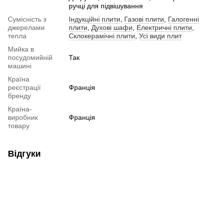
ручці для підвішування
Сумісність з
Індукційні плити
,
Газові плити
,
Галогенні
джерелами
плити
,
Духові шафи
,
Електричні плити
,
тепла
Склокерамічні плити
,
Усі види плит
Мийка в
посудомийній
Так
машині
Країна
реєстрації
Франція
бренду
Країна-
виробник
Франція
товару
Відгуки