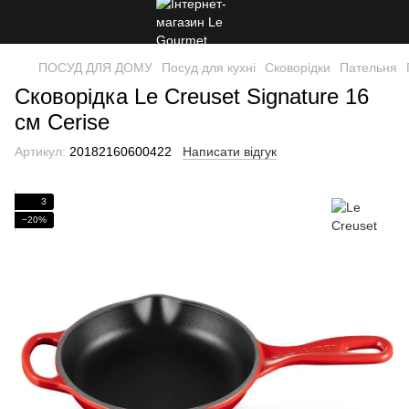
ПОСУД ДЛЯ ДОМУ
Посуд для кухні
Сковорідки
Пательня
Сковорідка Le Creuset Signature 16
см Cerise
Артикул:
20182160600422
Написати відгук
3
−20%