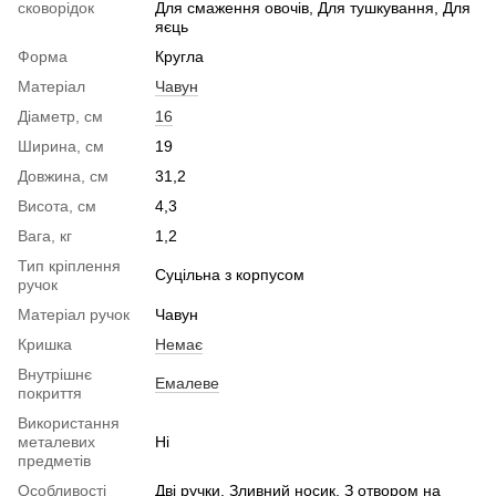
сковорідок
Для смаження овочів, Для тушкування, Для
яєць
Форма
Кругла
Матеріал
Чавун
Діаметр, см
16
Ширина, см
19
Довжина, см
31,2
Висота, см
4,3
Вага, кг
1,2
Тип кріплення
Суцільна з корпусом
ручок
Матеріал ручок
Чавун
Кришка
Немає
Внутрішнє
Емалеве
покриття
Використання
металевих
Ні
предметів
Особливості
Дві ручки, Зливний носик, З отвором на