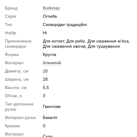
Бренд
Korkmaz
Серія
Ornella
Тип
Сковорідки традиційні
Набір
Ні
Призначення
Для котлет, Для риби, Для смаження м'яса,
сковорідок
Для смаження овочів, Для тушкування
Форма
Кругла
Матеріал
Алюміній
Діаметр, см
28
Ширина, см
28
Висота, см
5,5
Об'єм, л
3
Тип кріплення
Гвинтове
ручок
Матеріал ручок
Бакеліт
Кришка
Є
Матеріал
Скло