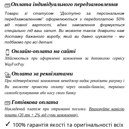
Оплата індивідуального передзамовлення
Товари зі статусом "Доступно за персональним
передзамовленням" оформлюються з передоплатою 50%
від повної вартості, адже замовлення формується
спеціально під ваш запит. Ви можете також довірити нам
доставку бажаного виробу, який ви давно шукаєте - ми
подбаємо про всі деталі.
Онлайн-оплата на сайті
Здійснюється при оформленні замовлення за допомогою сервісу
WayForPay
.
Оплата за реквізитами
При підтвердженні замовлення менеджер надає реквізити рахунку і
Ви зможете провести оплату через онлайн-банкінг, термінал
самообслуговування або касу свого банку.
Готівкова оплата
Накладений платіж при отриманні посилки.
Враховуйте комісію
пошти (20 грн + 2% від суми замовлення).
✓
100% гарантія якості та оригінальності всіх