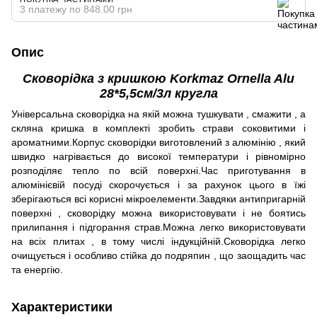
3 платежу по 848.00 грн
Опис
Сковорідка з кришкою Korkmaz Ornella Alu
28*5,5см/3л кругла
Універсальна сковорідка на якій можна тушкувати , смажити , а
скляна кришка в комплекті зробить страви соковитими і
ароматними.Корпус сковорідки виготовлений з алюмінію , який
швидко нагрівається до високої температури і рівномірно
розподіляє тепло по всій поверхні.Час приготування в
алюмінієвій посуді скорочується і за рахунок цього в їжі
зберігаються всі корисні мікроелементи.Завдяки антипригарній
поверхні , сковорідку можна використовувати і не боятись
прилипання і підгорання страв.Можна легко використовувати
на всіх плитах , в тому числі індукційній.Сковорідка легко
очищується і особливо стійка до подряпин , що заощадить час
та енергію.
Характеристики