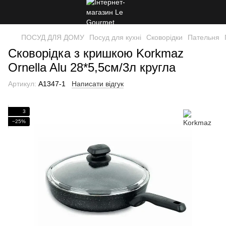
ПОСУД ДЛЯ ДОМУ
Посуд для кухні
Сковорідки
Пательня
Сковорідка з кришкою Korkmaz
Ornella Alu 28*5,5см/3л кругла
Артикул:
A1347-1
Написати відгук
3
−25%