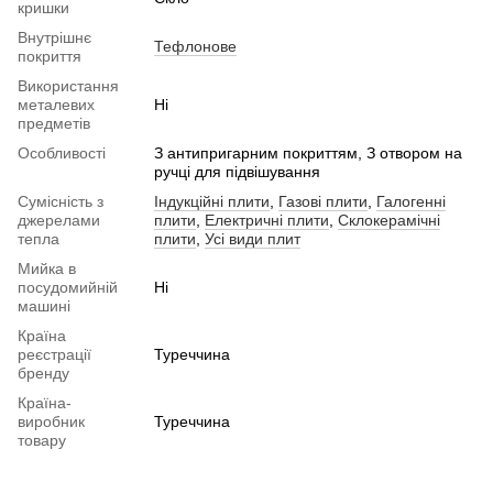
кришки
Внутрішнє
Тефлонове
покриття
Використання
металевих
Ні
предметів
Особливості
З антипригарним покриттям, З отвором на
ручці для підвішування
Сумісність з
Індукційні плити
,
Газові плити
,
Галогенні
джерелами
плити
,
Електричні плити
,
Склокерамічні
тепла
плити
,
Усі види плит
Мийка в
посудомийній
Ні
машині
Країна
реєстрації
Туреччина
бренду
Країна-
виробник
Туреччина
товару