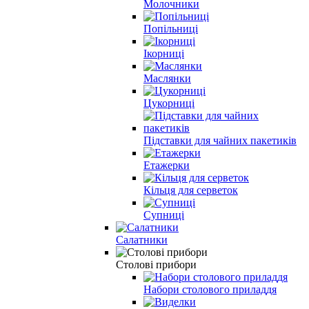
Молочники
Попільниці
Ікорниці
Маслянки
Цукорниці
Підставки для чайних пакетиків
Етажерки
Кільця для серветок
Супниці
Салатники
Столові прибори
Набори столового приладдя