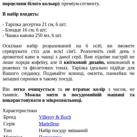
порцеляни білого кольору
преміум-сегменту.
В набір входить:
- Тарілка десертна 21 см, 6 шт;
- Блюдце 16 см, 6 шт;
- Чашка кавова 250 мл, 6 шт.
Оскільки набір розрахований на 6 осіб, ви зможете
сервірувати стіл для всієї сім'ї. Розпочніть свій день з
ароматної кави в чашці з даної серії. Вам підніме настрій не
лише порція кофеїну, але й
квітковий дизайн,
виконаний в
рожевих та фіолетових тонах. Тарілка ідеально підійде для
Вашого сніданку. Подавайте млинці, омлети, панкейки чи
запашні сирники в такому посуді.
Він
легко очищується
та
не втрачає колір
з часом, не
тьмяніє.
Можна мити в посудомийній машині та
використовувати в мікрохвильовці.
Характеристики
Бренд
Villeroy & Boch
Серія
Mariefleur
Тип
Набір посуду змішаний