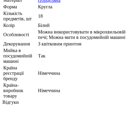
Матеріал
Порцеляна
Форма
Кругла
Кількість
18
предметів, шт
Колір
Білий
Можна використовувати в мікрохвильовій
Особливості
печі; Можна мити в посудомийній машині
Декорування
З квітковим принтом
Мийка в
посудомийній
Так
машині
Країна
реєстрації
Німеччина
бренду
Країна-
виробник
Німеччина
товару
Відгуки