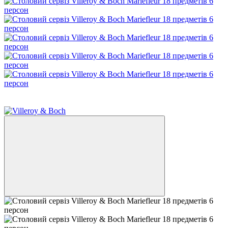
3
−39%