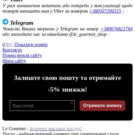
У разі виникнення запитань або потреби у консультації щодо
товарів напишіть нам у Viber за номером
+380507206515
;
Telegram
Чекаємо Ваших звернень у Telegram на номер
+380676821784
або знаходьте нас за нікнеймом @le_gourmet_shop .
0
8
0
0
Показати номер
Контакти
Повна версія сайту
Мапа сайту
Залиште свою пошту та отримайте
-5% знижки!
*
Отримати знижку
Le Gourmet -
Інтернет магазин посуду!
Посуд - найважливіший елемент при сервіруванні столу.