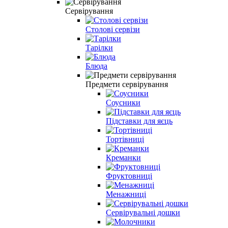
Сервірування
Столові сервізи
Тарілки
Блюда
Предмети сервірування
Соусники
Підставки для яєць
Тортівниці
Креманки
Фруктовниці
Менажниці
Сервірувальні дошки