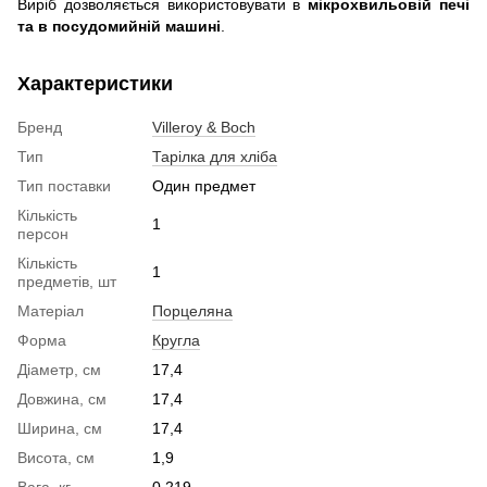
Виріб дозволяється використовувати в
мікрохвильовій печі
та в посудомийній машині
.
Характеристики
Бренд
Villeroy & Boch
Тип
Тарілка для хліба
Тип поставки
Один предмет
Кількість
1
персон
Кількість
1
предметів, шт
Матеріал
Порцеляна
Форма
Кругла
Діаметр, см
17,4
Довжина, см
17,4
Ширина, см
17,4
Висота, см
1,9
Вага, кг
0,219