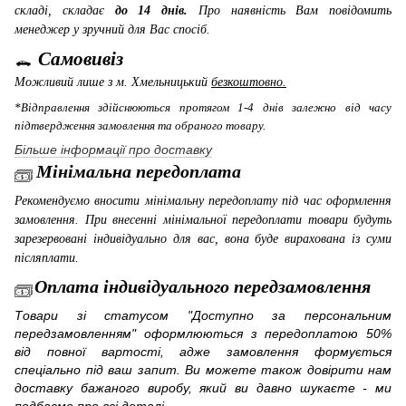
складі, складає
до 14 днів.
Про наявність Вам повідомить
менеджер у зручний для Вас спосіб.
Самовивіз
Можливий лише з м. Хмельницький
безкоштовно.
*Відправлення здійснюються протягом 1-4 днів залежно від часу
підтвердження замовлення та обраного товару.
Більше інформації про доставку
Мінімальна передоплата
Рекомендуємо вносити мінімальну передоплату під час оформлення
замовлення. При внесенні мінімальної передоплати товари будуть
зарезервовані індивідуально для вас, вона буде вирахована із суми
післяплати.
Оплата індивідуального передзамовлення
Товари зі статусом "Доступно за персональним
передзамовленням" оформлюються з передоплатою 50%
від повної вартості, адже замовлення формується
спеціально під ваш запит. Ви можете також довірити нам
доставку бажаного виробу, який ви давно шукаєте - ми
подбаємо про всі деталі.