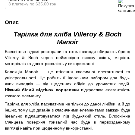
3 платежу по 635.00 грн
Опис
Тарілка для хліба Villeroy & Boch
Manoir
Всесвітньо відомі ресторани та готелі завжди обирають бренд
Villeroy & Boch через неймовірно високу якість, міцність
матеріалів та довготривалість у використанні.
Колекція Manoir — це втілення класичної елегантності та
універсальності. Це робить її ідеальним вибором для будь-
яких випадків — від щоденних обідів до урочистих подій.
Ніжний білий відтінок порцеляни
підкреслює елегантність
кожного елементу.
Тарілка для хліба пасуватиме не тільки до даної лінійки, а й до
інших, тому що дизайн з класичними елементами завжди буде
ідеально підлаштовуватися під будь-який стиль. Білосніжна
глянцева поверхня тривалий час буде в первозданному
вигляді навіть при щоденному використанні.