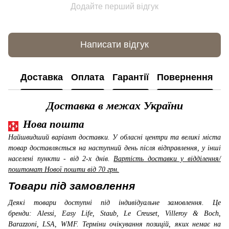
Додайте перший відгук
Написати відгук
Доставка
Оплата
Гарантії
Повернення
К
Доставка в межах України
Нова пошта
Найшвидший варіант доставки. У обласні центри та великі міста
товар доставляється на наступний день після відправлення, у інші
населені пункти - від 2-х днів.
Вартість доставки у відділення/
поштомат Нової пошти від 70 грн.
Товари під замовлення
Деякі товари доступні під індивідуальне замовлення. Це
бренди: Alessi, Easy Life, Staub, Le Creuset, Villeroy & Boch,
Barazzoni, LSA, WMF
. Терміни очікування позицій, яких немає на