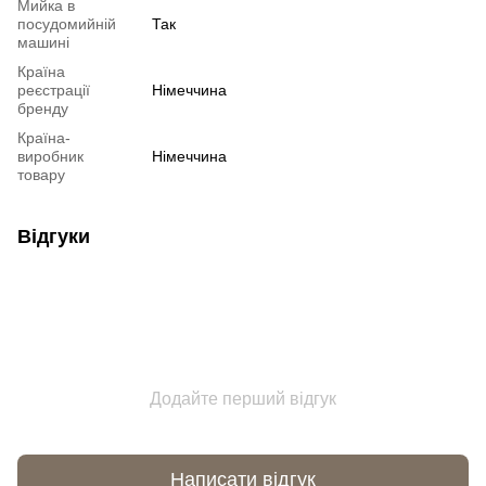
Мийка в
посудомийній
Так
машині
Країна
реєстрації
Німеччина
бренду
Країна-
виробник
Німеччина
товару
Відгуки
Додайте перший відгук
Написати відгук