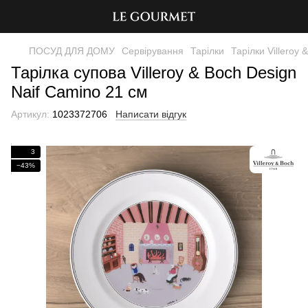
ПОСУД ДЛЯ ДОМУ
Сервірування
Тарілки
Тарілки Villeroy 
Тарілка супова Villeroy & Boch Design
Naif Camino 21 см
Артикул:
1023372706
Написати відгук
3
−43%