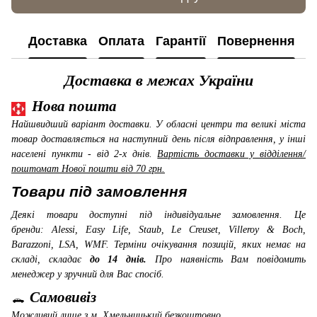
Доставка
Оплата
Гарантії
Повернення
К
Доставка в межах України
Нова пошта
Найшвидший варіант доставки. У обласні центри та великі міста
товар доставляється на наступний день після відправлення, у інші
населені пункти - від 2-х днів.
Вартість доставки у відділення/
поштомат Нової пошти від 70 грн.
Товари під замовлення
Деякі товари доступні під індивідуальне замовлення. Це
бренди: Alessi, Easy Life, Staub, Le Creuset, Villeroy & Boch,
Barazzoni, LSA, WMF
. Терміни очікування позицій, яких немає на
складі, складає
до 14 днів.
Про наявність Вам повідомить
менеджер у зручний для Вас спосіб.
Самовивіз
Можливий лише з м. Хмельницький
безкоштовно.