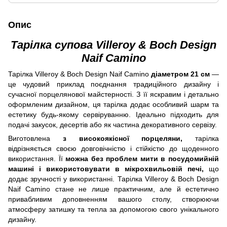
Опис
Тарілка супова Villeroy & Boch Design
Naif Camino
Тарілка Villeroy & Boch Design Naif Camino
діаметром 21 см
—
це чудовий приклад поєднання традиційного дизайну і
сучасної порцелянової майстерності. З її яскравим і детально
оформленим дизайном, ця тарілка додає особливий шарм та
естетику будь-якому сервіруванню. Ідеально підходить для
подачі закусок, десертів або як частина декоративного сервізу.
Виготовлена
з високоякісної порцеляни,
тарілка
відрізняється своєю довговічністю і стійкістю до щоденного
використання. Її
можна без проблем мити в посудомийній
машині і використовувати в мікрохвильовій печі,
що
додає зручності у використанні. Тарілка Villeroy & Boch Design
Naif Camino стане не лише практичним, але й естетично
привабливим доповненням вашого столу, створюючи
атмосферу затишку та тепла за допомогою свого унікального
дизайну.