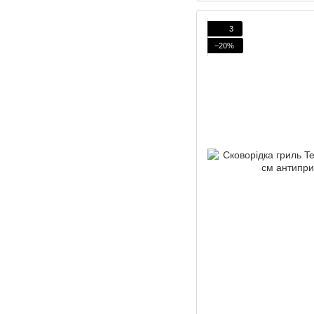
3
−20%