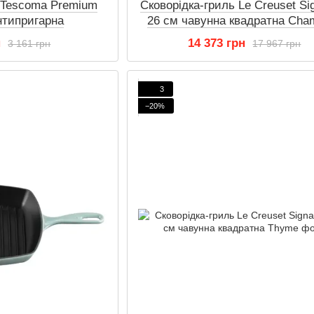
ь Tescoma Premium
Сковорідка-гриль Le Creuset Si
нтипригарна
26 см чавунна квадратна Cha
н
14 373 грн
3 161 грн
17 967 грн
3
−20%