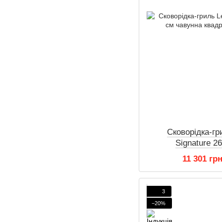
Сковорідка-гр
Signature 2
квадрат
11 301 гр
3
−20%