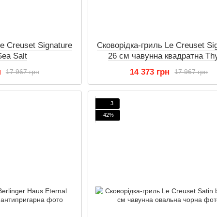
e Creuset Signature
Сковорідка-гриль Le Creuset Si
Sea Salt
26 см чавунна квадратна T
н
14 373 грн
17 967 грн
17 967 грн
3
−42%