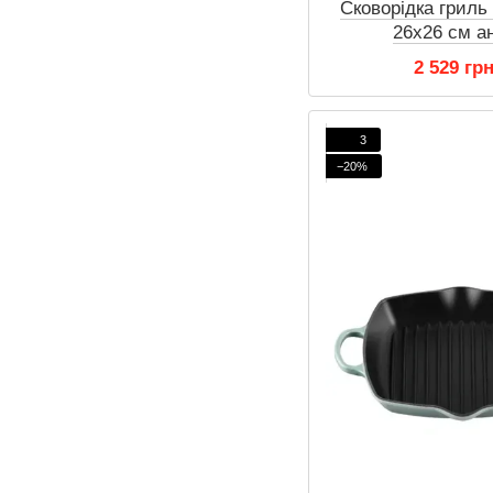
Сковорідка грил
26x26 см а
2 529 гр
3
−20%