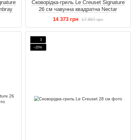
gnature
Сковорідка-гриль Le Creuset Signature
mbray
26 см чавунна квадратна Nectar
14 373 грн
17 967 грн
3
−20%