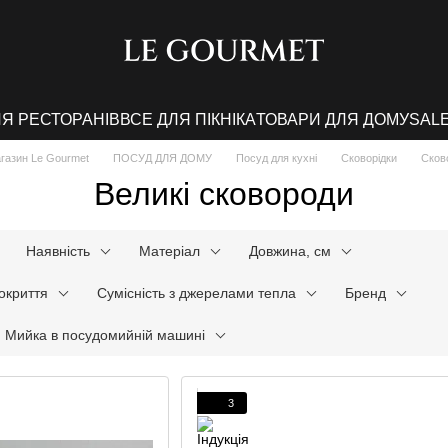
ЛЯ РЕСТОРАНІВ
ВСЕ ДЛЯ ПІКНІКА
ТОВАРИ ДЛЯ ДОМУ
SAL
агазин Le Gourmet
ПОСУД ДЛЯ ДОМУ
Посуд для кухні
Сковорідки
Сков
Великі сковороди
Наявність
Матеріал
Довжина, см
окриття
Сумісність з джерелами тепла
Бренд
Мийка в посудомийній машині
3