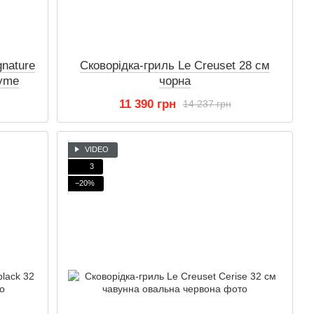
gnature
Сковорідка-гриль Le Creuset 28 см
hyme
чорна
11 390 грн
14 237 грн
VIDEO
3
−20%