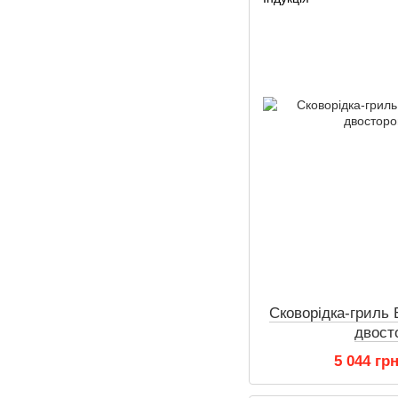
Сковорідка-гриль 
двост
5 044 гр