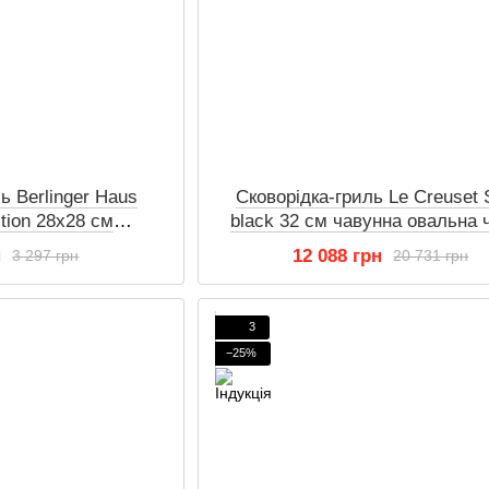
ь Berlinger Haus
Сковорідка-гриль Le Creuset 
ction 28х28 см
black 32 см чавунна овальна 
ригарна
н
12 088 грн
3 297 грн
20 731 грн
3
−25%