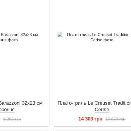
Barazzoni 32x23 см
Плато-гриль Le Creuset Traditio
ороння
Cerise
н
14 303 грн
6 305 грн
17 879 грн