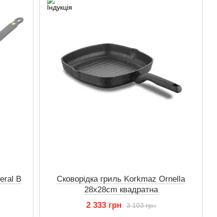
eral B
Сковорідка гриль Korkmaz Ornella
28x28cm квадратна
2 333 грн
3 103 грн