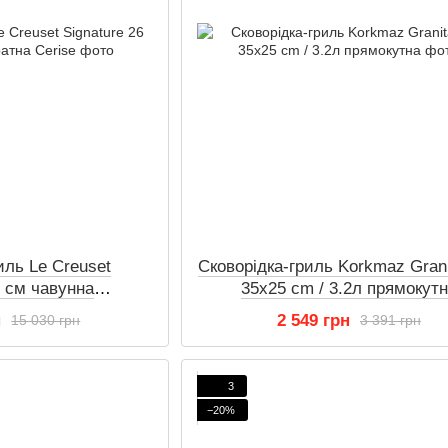
иль Le Creuset
Сковорідка-гриль Korkmaz Grani
6 см чавунна
35x25 cm / 3.2л прямокут
на Cerise
н
2 549 грн
15 030 грн
3 391 грн
3
−20%