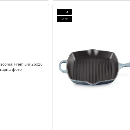
3
−20%