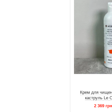
Крем для чищен
каструль Le 
2 369 гр