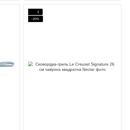
3
−20%