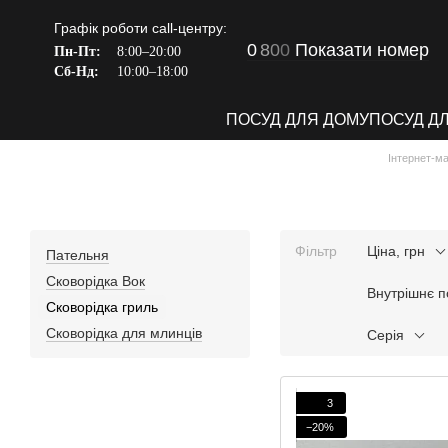
Перейти до основного контенту
Графік роботи call-центру:
0
8
0
0
Показати номер
Пн-Пт:
8:00–20:00
Сб-Нд:
10:00–18:00
ПОСУД ДЛЯ ДОМУ
ПОСУД Д
Інтернет-м
Фільтр
Ціна, грн
Пательня
Сковорідка Вок
Внутрішнє п
Сковорідка гриль
Сковорідка для млинців
Серія
3
−20%