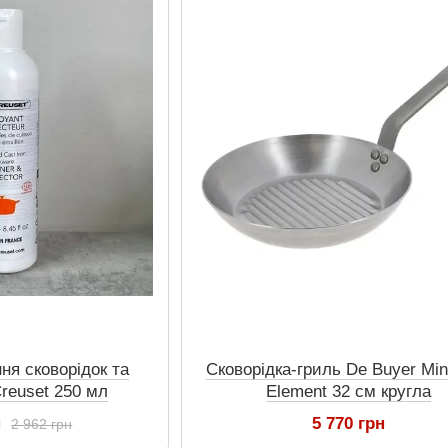
ня сковорідок та
Сковорідка-гриль De Buyer Min
Creuset 250 мл
Element 32 см кругла
н
5 770 грн
2 962 грн