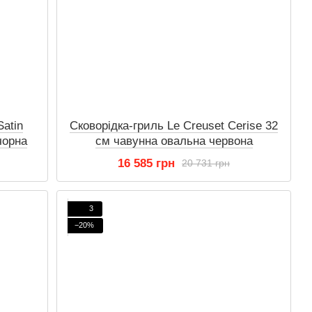
Satin
Сковорідка-гриль Le Creuset Cerise 32
чорна
см чавунна овальна червона
16 585 грн
20 731 грн
3
−20%