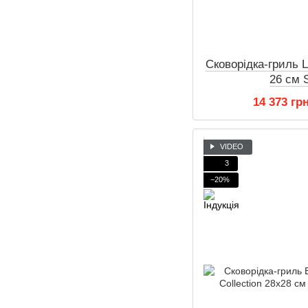
Сковорідка-гриль L
26 см 
14 373 гр
VIDEO
3
−20%