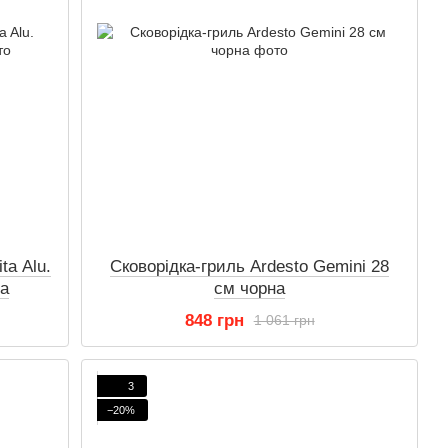
ta Alu.
Сковорідка-гриль Ardesto Gemini 28
на
см чорна
848 грн
1 061 грн
3
−20%