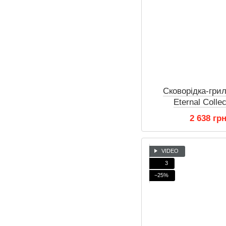
Сковорідка-грил
Eternal Colle
антип
2 638 гр
VIDEO
3
−25%