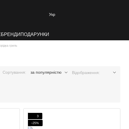
Укр
E
БРЕНДИ
ПОДАРУНКИ
орідка гриль
Сортування:
за популярністю
Відображення:
3
−25%