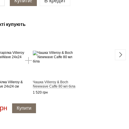
Купити!
В кредит
кті купують
У к
лка Villeroy &
Чашка Villeroy & Boch
Десер
e 24х24 см
Newwave Caffe 80 мл біла
Boch
1 520 грн
2 322
грн
5 
Купити