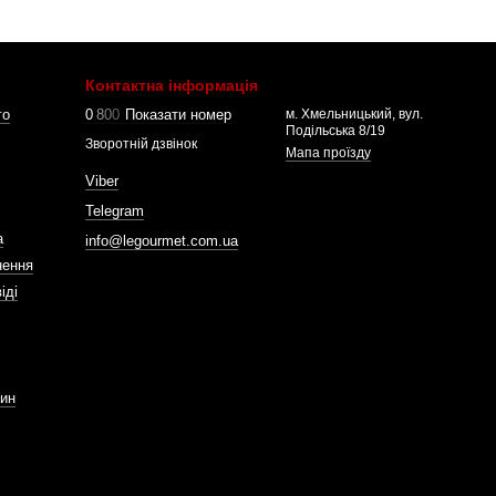
Контактна інформація
го
0
8
0
0
Показати номер
м. Хмельницький, вул.
Подільська 8/19
Зворотній дзвінок
Мапа проїзду
Viber
Telegram
а
info@legourmet.com.ua
нення
іді
зин