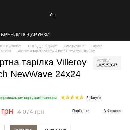
Укр
E
БРЕНДИ
ПОДАРУНКИ
зин Le Gourmet
ПОСУД ДЛЯ ДОМУ
Сервірування
Тарілки
y & Boch
Десертна тарілка Villeroy & Boch NewWave 24х24 см
тна тарілка Villeroy
Артикул
1025252647
ch NewWave 24х24
 персональним передзамовленням
5 відгуків
 грн
4 074 грн
Порівняти
В бажання