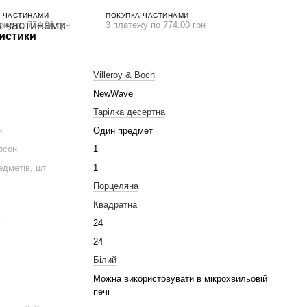
 ЧАСТИНАМИ
ПОКУПКА ЧАСТИНАМИ
ежу по 774.00 грн
3 платежу по 774.00 грн
истики
Villeroy & Boch
NewWave
Тарілка десертна
и
Один предмет
ерсон
1
едметів, шт
1
Порцеляна
Квадратна
м
24
24
Білий
Можна використовувати в мікрохвильовій
печі