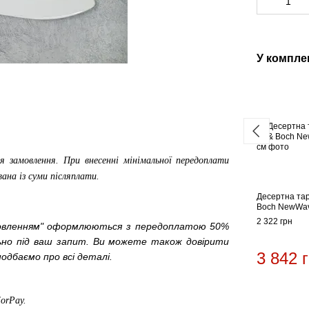
У компле
я замовлення. При внесенні мінімальної передоплати
вана із суми післяплати.
Десертна тарі
Boch NewWav
2 322 грн
мовленням" оформлюються з передоплатою 50%
льно під ваш запит. Ви можете також довірити
3 842 
одбаємо про всі деталі.
ForPay
.