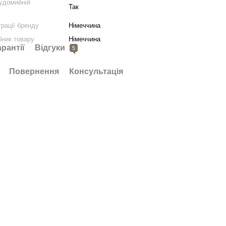
удомийній
Так
трації бренду
Німеччина
бник товару
Німеччина
арантії
Відгуки
5
Повернення
Консультація