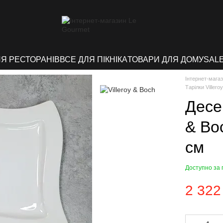
ЛЯ РЕСТОРАНІВ
ВСЕ ДЛЯ ПІКНІКА
ТОВАРИ ДЛЯ ДОМУ
SAL
Інтернет-мага
Тарілки Villero
Десер
& Bo
см
Доступно за
2 322