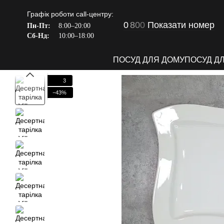
Перейти до основного контенту
Графік роботи call-центру:
0
8
0
0
Показати номер
Пн-Пт:
8:00–20:00
Сб-Нд:
10:00–18:00
ПОСУД ДЛЯ ДОМУ
ПОСУД Д
3
−43%