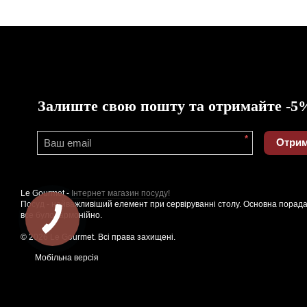
Залиште свою пошту та отримайте -5
*
Отрим
Le Gourmet -
Інтернет магазин посуду!
Посуд - найважливіший елемент при сервіруванні столу. Основна порада
все було гармонійно.
© 2026 Le Gourmet. Всі права захищені.
Мобільна версія