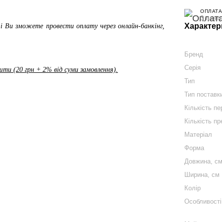
ОПЛАТА
3 плат
Характер
і Ви зможете провести оплату через онлайн-банкінг,
Бренд
Серія
ти (20 грн + 2% від суми замовлення).
Тип
Тип поставк
Кількість п
Кількість пр
Матеріал
Форма
Довжина, с
Ширина, см
Колір
Особливості