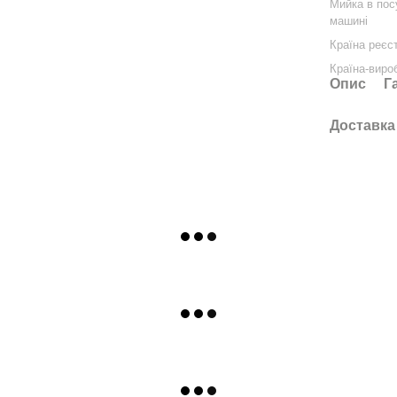
Мийка в пос
машині
Країна реєс
Країна-виро
Опис
Г
Доставка